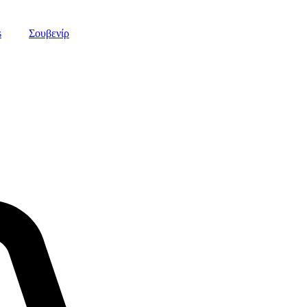
s
Σουβενίρ