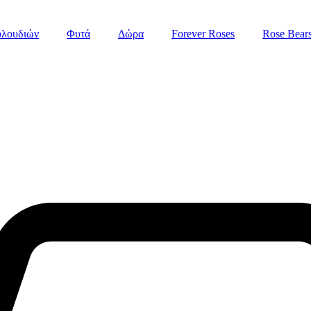
υλουδιών
Φυτά
Δώρα
Forever Roses
Rose Βear