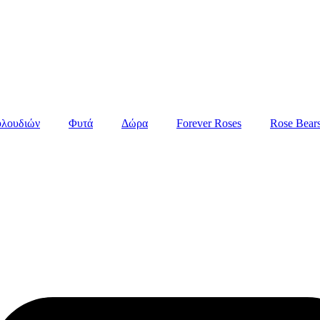
υλουδιών
Φυτά
Δώρα
Forever Roses
Rose Βear