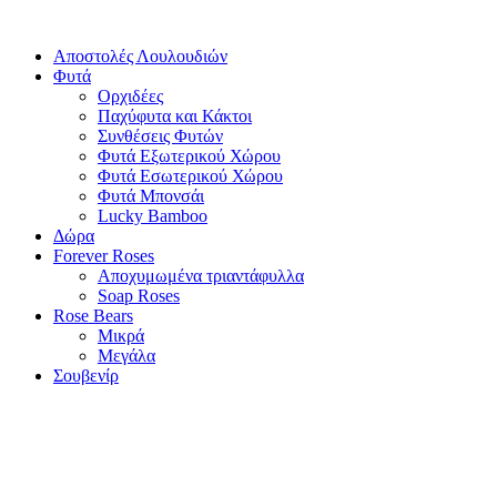
Αποστολές Λουλουδιών
Φυτά
Ορχιδέες
Παχύφυτα και Κάκτοι
Συνθέσεις Φυτών
Φυτά Εξωτερικού Χώρου
Φυτά Εσωτερικού Χώρου
Φυτά Μπονσάι
Lucky Bamboo
Δώρα
Forever Roses
Αποχυμωμένα τριαντάφυλλα
Soap Roses
Rose Βears
Μικρά
Μεγάλα
Σουβενίρ