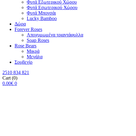
Φυτά Εξωτερικού Χώρου
Φυτά Εσωτερικού Χώρου
Φυτά Μπονσάι
Lucky Bamboo
Δώρα
Forever Roses
Αποχυμωμένα τριαντάφυλλα
Soap Roses
Rose Βears
Μικρά
Μεγάλα
Σουβενίρ
2510 834 821
Cart
(0)
0.00
€
0