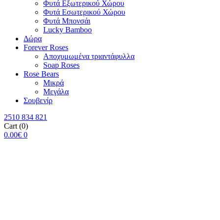
Φυτά Εξωτερικού Χώρου
Φυτά Εσωτερικού Χώρου
Φυτά Μπονσάι
Lucky Bamboo
Δώρα
Forever Roses
Αποχυμωμένα τριαντάφυλλα
Soap Roses
Rose Βears
Μικρά
Μεγάλα
Σουβενίρ
2510 834 821
Cart
(0)
0.00
€
0