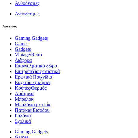
Ανθοδέσμες
Ανθοδέσμες
Ανά είδος
Gaming Gadgets
Games
Gadgets
Vintage/Retro
Διάφορα
Επαγγελματικό δώρο
Επιτραπέζια φωτιστικά
Ερωτικά Παιχνίδια
Ευχετήριες κάρτες
Κούπες/Θερμός
Λούτρινα
Μπρελόκ
Μπαλόνια με στίκ
Πατάκια Εισόδου
Ρολόγια
Σχολικά
Gaming Gadgets
Games