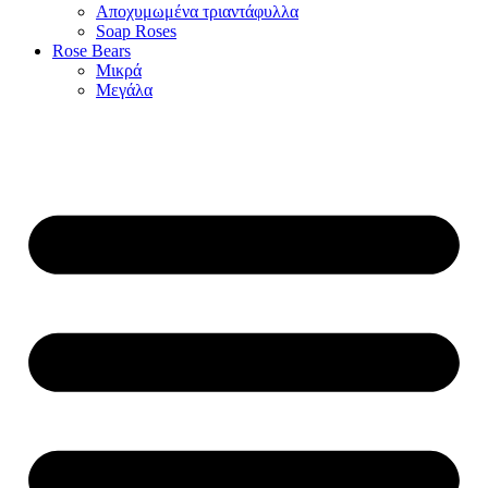
Αποχυμωμένα τριαντάφυλλα
Soap Roses
Rose Βears
Μικρά
Μεγάλα