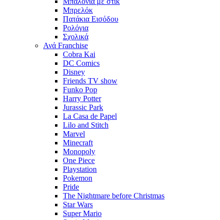
Μπαλόνια με στίκ
Μπρελόκ
Πατάκια Εισόδου
Ρολόγια
Σχολικά
Ανά Franchise
Cobra Kai
DC Comics
Disney
Friends TV show
Funko Pop
Harry Potter
Jurassic Park
La Casa de Papel
Lilo and Stitch
Marvel
Minecraft
Monopoly
One Piece
Playstation
Pokemon
Pride
The Nightmare before Christmas
Star Wars
Super Mario