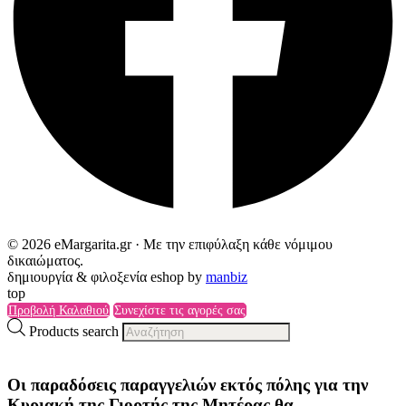
© 2026 eMargarita.gr · Με την επιφύλαξη κάθε νόμιμου
δικαιώματος.
δημιουργία & φιλοξενία eshop by
manbiz
top
Προβολή Καλαθιού
Συνεχίστε τις αγορές σας
Products search
Οι παραδόσεις παραγγελιών
εκτός πόλης
για την
Κυριακή της
Γιορτής της Μητέρας
θα