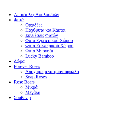
Αποστολές Λουλουδιών
Φυτά
Ορχιδέες
Παχύφυτα και Κάκτοι
Συνθέσεις Φυτών
Φυτά Εξωτερικού Χώρου
Φυτά Εσωτερικού Χώρου
Φυτά Μπονσάι
Lucky Bamboo
Δώρα
Forever Roses
Αποχυμωμένα τριαντάφυλλα
Soap Roses
Rose Βears
Μικρά
Μεγάλα
Σουβενίρ