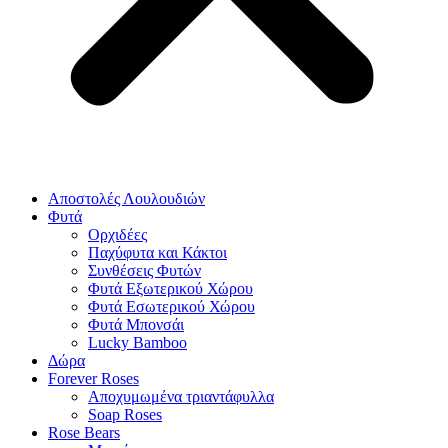
Αποστολές Λουλουδιών
Φυτά
Ορχιδέες
Παχύφυτα και Κάκτοι
Συνθέσεις Φυτών
Φυτά Εξωτερικού Χώρου
Φυτά Εσωτερικού Χώρου
Φυτά Μπονσάι
Lucky Bamboo
Δώρα
Forever Roses
Αποχυμωμένα τριαντάφυλλα
Soap Roses
Rose Βears