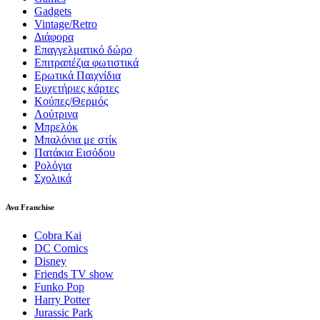
Gadgets
Vintage/Retro
Διάφορα
Επαγγελματικό δώρο
Επιτραπέζια φωτιστικά
Ερωτικά Παιχνίδια
Ευχετήριες κάρτες
Κούπες/Θερμός
Λούτρινα
Μπρελόκ
Μπαλόνια με στίκ
Πατάκια Εισόδου
Ρολόγια
Σχολικά
Ανα Franchise
Cobra Kai
DC Comics
Disney
Friends TV show
Funko Pop
Harry Potter
Jurassic Park