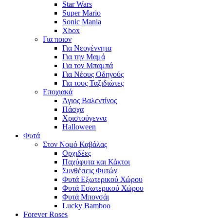
Star Wars
Super Mario
Sonic Mania
Xbox
Για ποιον
Για Νεογέννητα
Για την Μαμά
Για τον Μπαμπά
Για Νέους Οδηγούς
Για τους Ταξιδιώτες
Εποχιακά
Άγιος Βαλεντίνος
Πάσχα
Χριστούγεννα
Halloween
Φυτά
Στον Νομό Καβάλας
Ορχιδέες
Παχύφυτα και Κάκτοι
Συνθέσεις Φυτών
Φυτά Εξωτερικού Χώρου
Φυτά Εσωτερικού Χώρου
Φυτά Μπονσάι
Lucky Bamboo
Forever Roses