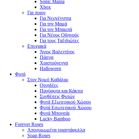
Sonic Mania
Xbox
Για ποιον
Για Νεογέννητα
Για την Μαμά
Για τον Μπαμπά
Για Νέους Οδηγούς
Για τους Ταξιδιώτες
Εποχιακά
Άγιος Βαλεντίνος
Πάσχα
Χριστούγεννα
Halloween
Φυτά
Στον Νομό Καβάλας
Ορχιδέες
Παχύφυτα και Κάκτοι
Συνθέσεις Φυτών
Φυτά Εξωτερικού Χώρου
Φυτά Εσωτερικού Χώρου
Φυτά Μπονσάι
Lucky Bamboo
Forever Roses
Αποχυμωμένα τριαντάφυλλα
Soap Roses