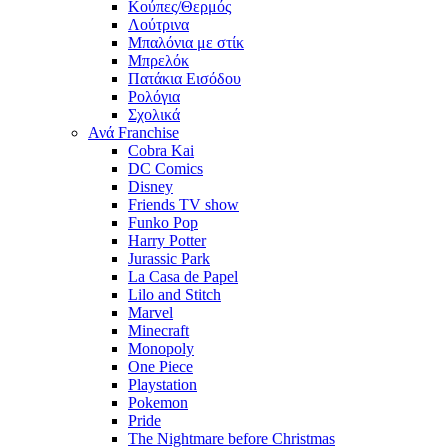
Κούπες/Θερμός
Λούτρινα
Μπαλόνια με στίκ
Μπρελόκ
Πατάκια Εισόδου
Ρολόγια
Σχολικά
Ανά Franchise
Cobra Kai
DC Comics
Disney
Friends TV show
Funko Pop
Harry Potter
Jurassic Park
La Casa de Papel
Lilo and Stitch
Marvel
Minecraft
Monopoly
One Piece
Playstation
Pokemon
Pride
The Nightmare before Christmas