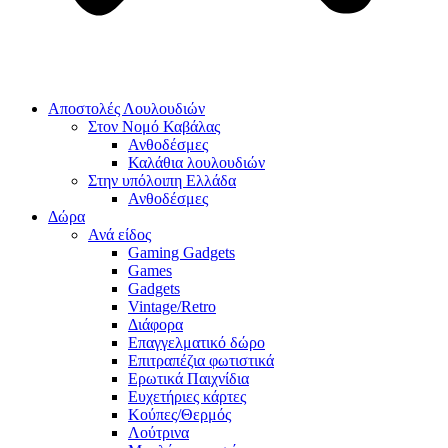
Αποστολές Λουλουδιών
Στον Νομό Καβάλας
Ανθοδέσμες
Καλάθια λουλουδιών
Στην υπόλοιπη Ελλάδα
Ανθοδέσμες
Δώρα
Ανά είδος
Gaming Gadgets
Games
Gadgets
Vintage/Retro
Διάφορα
Επαγγελματικό δώρο
Επιτραπέζια φωτιστικά
Ερωτικά Παιχνίδια
Ευχετήριες κάρτες
Κούπες/Θερμός
Λούτρινα