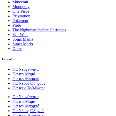
Minecraft
Monopoly
One Piece
Playstation
Pokemon
Pride
The Nightmare before Christmas
Star Wars
Sonic Mania
Super Mario
Xbox
Για ποιόν
Για Νεογέννητα
Για την Μαμά
Για τον Μπαμπά
Για Νέους Οδηγούς
Για τους Ταξιδιώτες
Για Νεογέννητα
Για την Μαμά
Για τον Μπαμπά
Για Νέους Οδηγούς
Για τους Ταξιδιώτες