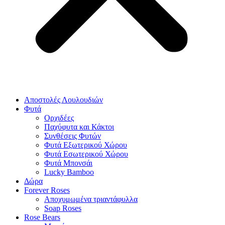
Αποστολές Λουλουδιών
Φυτά
Ορχιδέες
Παχύφυτα και Κάκτοι
Συνθέσεις Φυτών
Φυτά Εξωτερικού Χώρου
Φυτά Εσωτερικού Χώρου
Φυτά Μπονσάι
Lucky Bamboo
Δώρα
Forever Roses
Αποχυμωμένα τριαντάφυλλα
Soap Roses
Rose Βears