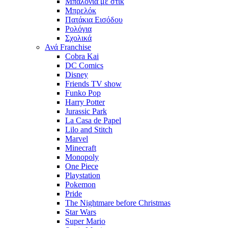
Μπαλόνια με στίκ
Μπρελόκ
Πατάκια Εισόδου
Ρολόγια
Σχολικά
Ανά Franchise
Cobra Kai
DC Comics
Disney
Friends TV show
Funko Pop
Harry Potter
Jurassic Park
La Casa de Papel
Lilo and Stitch
Marvel
Minecraft
Monopoly
One Piece
Playstation
Pokemon
Pride
The Nightmare before Christmas
Star Wars
Super Mario