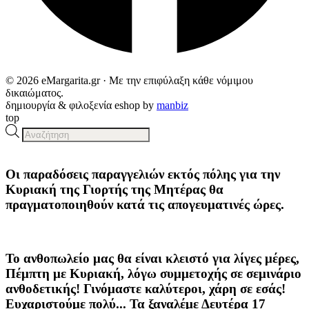
© 2026 eMargarita.gr · Με την επιφύλαξη κάθε νόμιμου
δικαιώματος.
δημιουργία & φιλοξενία eshop by
manbiz
top
Products
search
Οι παραδόσεις παραγγελιών
εκτός πόλης
για την
Κυριακή της
Γιορτής της Μητέρας
θα
πραγματοποιηθούν κατά τις
απογευματινές ώρες
.
Το ανθοπωλείο μας θα είναι κλειστό για λίγες μέρες,
Πέμπτη με Κυριακή, λόγω συμμετοχής σε σεμινάριο
ανθοδετικής! Γινόμαστε καλύτεροι, χάρη σε εσάς!
Ευχαριστούμε πολύ... Τα ξαναλέμε Δευτέρα 17