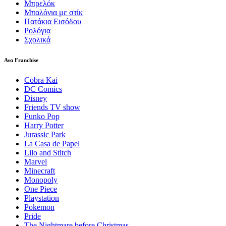
Μπρελόκ
Μπαλόνια με στίκ
Πατάκια Εισόδου
Ρολόγια
Σχολικά
Ανα Franchise
Cobra Kai
DC Comics
Disney
Friends TV show
Funko Pop
Harry Potter
Jurassic Park
La Casa de Papel
Lilo and Stitch
Marvel
Minecraft
Monopoly
One Piece
Playstation
Pokemon
Pride
The Nightmare before Christmas