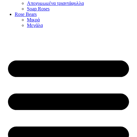
Αποχυμωμένα τριαντάφυλλα
Soap Roses
Rose Βears
Μικρά
Μεγάλα