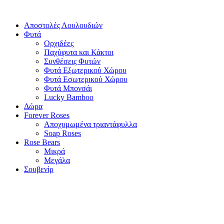
Αποστολές Λουλουδιών
Φυτά
Ορχιδέες
Παχύφυτα και Κάκτοι
Συνθέσεις Φυτών
Φυτά Εξωτερικού Χώρου
Φυτά Εσωτερικού Χώρου
Φυτά Μπονσάι
Lucky Bamboo
Δώρα
Forever Roses
Αποχυμωμένα τριαντάφυλλα
Soap Roses
Rose Βears
Μικρά
Μεγάλα
Σουβενίρ