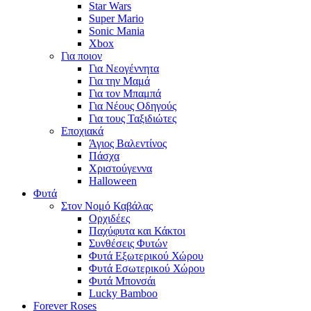
Star Wars
Super Mario
Sonic Mania
Xbox
Για ποιον
Για Νεογέννητα
Για την Μαμά
Για τον Μπαμπά
Για Νέους Οδηγούς
Για τους Ταξιδιώτες
Εποχιακά
Άγιος Βαλεντίνος
Πάσχα
Χριστούγεννα
Halloween
Φυτά
Στον Νομό Καβάλας
Ορχιδέες
Παχύφυτα και Κάκτοι
Συνθέσεις Φυτών
Φυτά Εξωτερικού Χώρου
Φυτά Εσωτερικού Χώρου
Φυτά Μπονσάι
Lucky Bamboo
Forever Roses