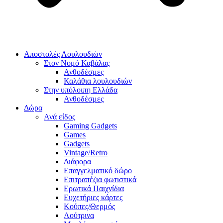
Αποστολές Λουλουδιών
Στον Νομό Καβάλας
Ανθοδέσμες
Καλάθια λουλουδιών
Στην υπόλοιπη Ελλάδα
Ανθοδέσμες
Δώρα
Ανά είδος
Gaming Gadgets
Games
Gadgets
Vintage/Retro
Διάφορα
Επαγγελματικό δώρο
Επιτραπέζια φωτιστικά
Ερωτικά Παιχνίδια
Ευχετήριες κάρτες
Κούπες/Θερμός
Λούτρινα