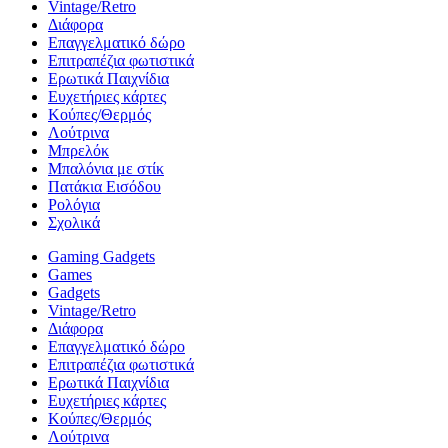
Vintage/Retro
Διάφορα
Επαγγελματικό δώρο
Επιτραπέζια φωτιστικά
Ερωτικά Παιχνίδια
Ευχετήριες κάρτες
Κούπες/Θερμός
Λούτρινα
Μπρελόκ
Μπαλόνια με στίκ
Πατάκια Εισόδου
Ρολόγια
Σχολικά
Gaming Gadgets
Games
Gadgets
Vintage/Retro
Διάφορα
Επαγγελματικό δώρο
Επιτραπέζια φωτιστικά
Ερωτικά Παιχνίδια
Ευχετήριες κάρτες
Κούπες/Θερμός
Λούτρινα