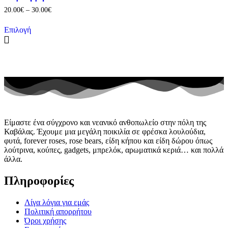
να
επιλογές
Price
20.00
€
–
30.00
€
επιλεγούν
μπορούν
range:
στη
να
20.00€
Επιλογή
σελίδα
επιλεγούν
through
Αυτό
του
στη
30.00€
το
προϊόντος
σελίδα
προϊόν
του
έχει
προϊόντος
πολλαπλές
παραλλαγές.
Οι
επιλογές
μπορούν
να
Είμαστε ένα σύγχρονο και νεανικό ανθοπωλείο στην πόλη της
επιλεγούν
Καβάλας. Έχουμε μια μεγάλη ποικιλία σε φρέσκα λουλούδια,
στη
φυτά, forever roses, rose bears, είδη κήπου και είδη δώρου όπως
σελίδα
λούτρινα, κούπες, gadgets, μπρελόκ, αρωματικά κεριά… και πολλά
του
άλλα.
προϊόντος
Πληροφορίες
Λίγα λόγια για εμάς
Πολιτική απορρήτου
Όροι χρήσης