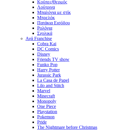
Κούπες/Θερμός
Λούτρινα
Μπαλόνια με στίκ
Μπρελόκ
Πατάκια Εισόδου
Ρολόγια
Σχολικά
Ανά Franchise
Cobra Kai
DC Comics
Disney
Friends TV show
Funko Pop
Harry Potter
Jurassic Park
La Casa de Papel
Lilo and Stitch
Marvel
Minecraft
Monopoly
One Piece
Playstation
Pokemon
Pride
The Nightmare before Christmas