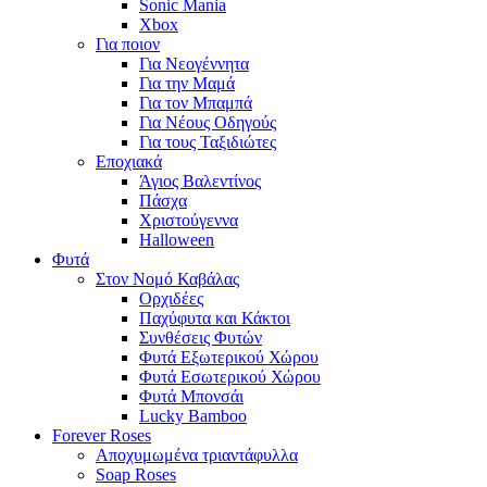
Sonic Mania
Xbox
Για ποιον
Για Νεογέννητα
Για την Μαμά
Για τον Μπαμπά
Για Νέους Οδηγούς
Για τους Ταξιδιώτες
Εποχιακά
Άγιος Βαλεντίνος
Πάσχα
Χριστούγεννα
Halloween
Φυτά
Στον Νομό Καβάλας
Ορχιδέες
Παχύφυτα και Κάκτοι
Συνθέσεις Φυτών
Φυτά Εξωτερικού Χώρου
Φυτά Εσωτερικού Χώρου
Φυτά Μπονσάι
Lucky Bamboo
Forever Roses
Αποχυμωμένα τριαντάφυλλα
Soap Roses