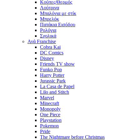
Κούπες/Θερμός
Λούτρινα
Μπαλόνια με στίκ
Μπρελόκ
Πατάκια Εισόδου
Ρολόγια
Σχολικά
Ανά Franchise
Cobra Kai
DC Comics
Disney
Friends TV show
Funko Pop
Harry Potter
Jurassic Park
La Casa de Papel
Lilo and Stitch
Marvel
Minecraft
Monopoly
One Piece
Playstation
Pokemon
Pride
The Nightmare before Christmas