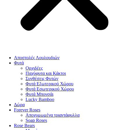
Αποστολές Λουλουδιών
Φυτά
Ορχιδέες
Παχύφυτα και Κάκτοι
Συνθέσεις Φυτών
Φυτά Εξωτερικού Χώρου
Φυτά Εσωτερικού Χώρου
Φυτά Μπονσάι
Lucky Bamboo
Δώρα
Forever Roses
Αποχυμωμένα τριαντάφυλλα
Soap Roses
Rose Βears