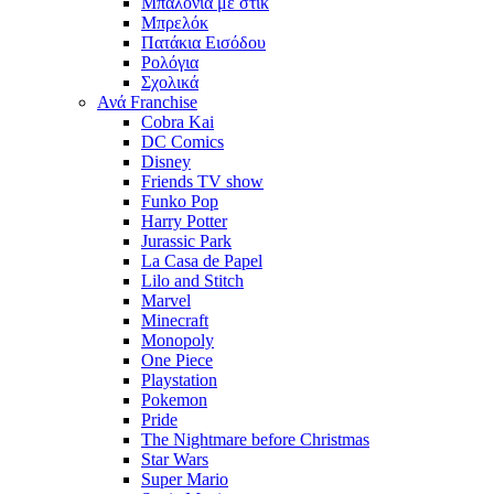
Μπαλόνια με στίκ
Μπρελόκ
Πατάκια Εισόδου
Ρολόγια
Σχολικά
Ανά Franchise
Cobra Kai
DC Comics
Disney
Friends TV show
Funko Pop
Harry Potter
Jurassic Park
La Casa de Papel
Lilo and Stitch
Marvel
Minecraft
Monopoly
One Piece
Playstation
Pokemon
Pride
The Nightmare before Christmas
Star Wars
Super Mario