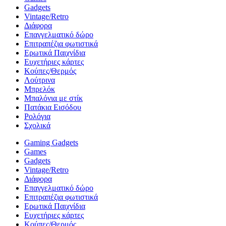
Gadgets
Vintage/Retro
Διάφορα
Επαγγελματικό δώρο
Επιτραπέζια φωτιστικά
Ερωτικά Παιχνίδια
Ευχετήριες κάρτες
Κούπες/Θερμός
Λούτρινα
Μπρελόκ
Μπαλόνια με στίκ
Πατάκια Εισόδου
Ρολόγια
Σχολικά
Gaming Gadgets
Games
Gadgets
Vintage/Retro
Διάφορα
Επαγγελματικό δώρο
Επιτραπέζια φωτιστικά
Ερωτικά Παιχνίδια
Ευχετήριες κάρτες
Κούπες/Θερμός