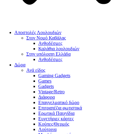
Αποστολές Λουλουδιών
Στον Νομό Καβάλας
Ανθοδέσμες
Καλάθια λουλουδιών
Στην υπόλοιπη Ελλάδα
Ανθοδέσμες
Δώρα
Ανά είδος
Gaming Gadgets
Games
Gadgets
Vintage/Retro
Διάφορα
Επαγγελματικό δώρο
Επιτραπέζια φωτιστικά
Ερωτικά Παιχνίδια
Ευχετήριες κάρτες
Κούπες/Θερμός
Λούτρινα