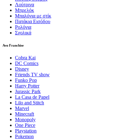
Λούτρινα
Μπρελόκ
Μπαλόνια με στίκ
Πατάκια Εισόδου
Ρολόγια
Σχολικά
Ανα Franchise
Cobra Kai
DC Comics
Disney
Friends TV show
Funko Pop
Harry Potter
Jurassic Park
La Casa de Papel
Lilo and Stitch
Marvel
Minecraft
Monopoly
One Piece
Playstation
Pokemon