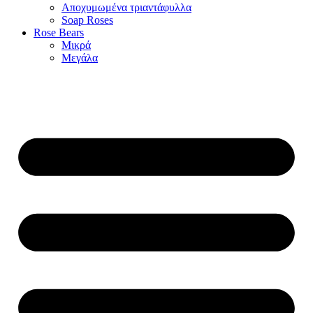
Αποχυμωμένα τριαντάφυλλα
Soap Roses
Rose Βears
Μικρά
Μεγάλα