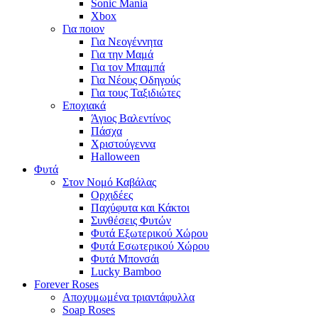
Sonic Mania
Xbox
Για ποιον
Για Νεογέννητα
Για την Μαμά
Για τον Μπαμπά
Για Νέους Οδηγούς
Για τους Ταξιδιώτες
Εποχιακά
Άγιος Βαλεντίνος
Πάσχα
Χριστούγεννα
Halloween
Φυτά
Στον Νομό Καβάλας
Ορχιδέες
Παχύφυτα και Κάκτοι
Συνθέσεις Φυτών
Φυτά Εξωτερικού Χώρου
Φυτά Εσωτερικού Χώρου
Φυτά Μπονσάι
Lucky Bamboo
Forever Roses
Αποχυμωμένα τριαντάφυλλα
Soap Roses