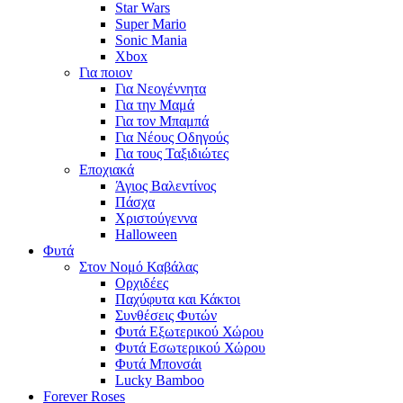
Star Wars
Super Mario
Sonic Mania
Xbox
Για ποιον
Για Νεογέννητα
Για την Μαμά
Για τον Μπαμπά
Για Νέους Οδηγούς
Για τους Ταξιδιώτες
Εποχιακά
Άγιος Βαλεντίνος
Πάσχα
Χριστούγεννα
Halloween
Φυτά
Στον Νομό Καβάλας
Ορχιδέες
Παχύφυτα και Κάκτοι
Συνθέσεις Φυτών
Φυτά Εξωτερικού Χώρου
Φυτά Εσωτερικού Χώρου
Φυτά Μπονσάι
Lucky Bamboo
Forever Roses