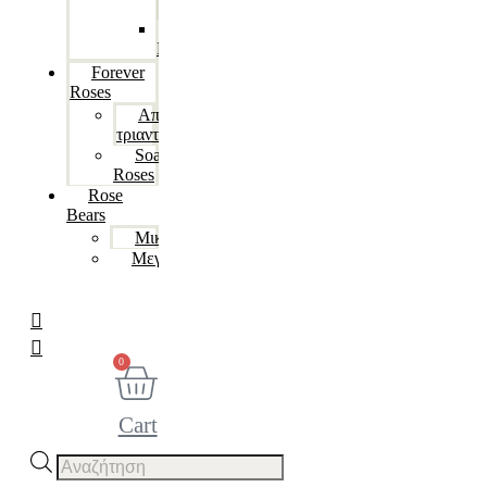
Μπονσάι
Lucky
Bamboo
Forever
Roses
Αποχυμωμένα
τριαντάφυλλα
Soap
Roses
Rose
Βears
Μικρά
Μεγάλα
0
Cart
Products
search