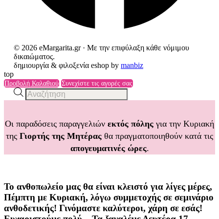
© 2026 eMargarita.gr · Με την επιφύλαξη κάθε νόμιμου
δικαιώματος.
δημιουργία & φιλοξενία eshop by
manbiz
top
Προβολή Καλαθιού
Συνεχίστε τις αγορές σας
Products
search
Οι παραδόσεις παραγγελιών
εκτός πόλης
για την Κυριακή
της
Γιορτής της Μητέρας
θα πραγματοποιηθούν κατά τις
απογευματινές ώρες
.
Το ανθοπωλείο μας θα είναι κλειστό για λίγες μέρες,
Πέμπτη με Κυριακή, λόγω συμμετοχής σε σεμινάριο
ανθοδετικής! Γινόμαστε καλύτεροι, χάρη σε εσάς!
Ευχαριστούμε πολύ... Τα ξαναλέμε Δευτέρα 17