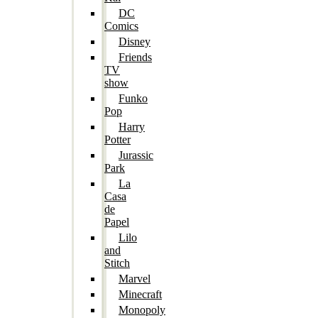
DC
Comics
Disney
Friends
TV
show
Funko
Pop
Harry
Potter
Jurassic
Park
La
Casa
de
Papel
Lilo
and
Stitch
Marvel
Minecraft
Monopoly