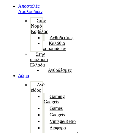
Αποστολές
Λουλουδιών
Στον
Νομό
Καβάλας
Ανθοδέσμες
Καλάθια
λουλουδιών
Στην
υπόλοιπη
Ελλάδα
Ανθοδέσμες
Δώρα
Ανά
είδος
Gaming
Gadgets
Games
Gadgets
Vintage/Retro
Διάφορα