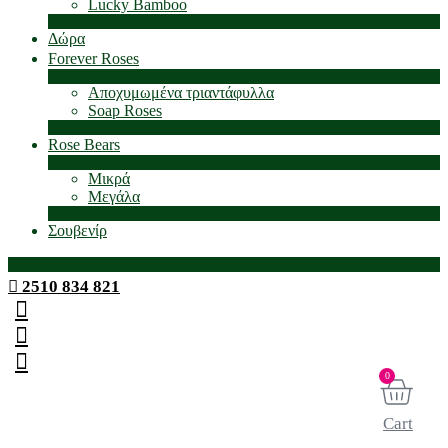
Lucky Bamboo
Δώρα
Forever Roses
Αποχυμωμένα τριαντάφυλλα
Soap Roses
Rose Βears
Μικρά
Μεγάλα
Σουβενίρ
2510 834 821
0
Cart