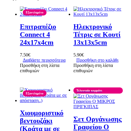
Εξαντλημένο
Επιτραπέζιο
Ηλεκτρονικό
Connect 4
Τέτρις σε Κουτί
24x17x4cm
13x13x5cm
7.50
€
5.90
€
Διαβάστε περισσότερα
Προσθήκη στο καλάθι
Προσθήκη στη λίστα
Προσθήκη στη λίστα
επιθυμιών
επιθυμιών
Τελευταίο κομμάτι
Εξαντλημένο
Χιουμοριστικό
Σετ Οργάνωσης
βεντουζάκι
Γραφείου Ο
(Κράτα με σε