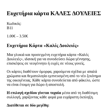
Ευχετήρια κάρτα ΚΑΛΕΣ ΔΟΥΛΕΙΕΣ
Κωδικός:
Β11
Price
1.00
€
–
3.50
€
range:
1.00€
Ευχετήρια Κάρτα «Καλές Δουλειές»
through
3.50€
Μια γλυκιά και προσεγμένη ευχετήρια κάρτα «Καλές
Δουλειές», ιδανική για να συνοδεύσει δώρα γέννησης,
επισκέψεις σε νεογέννητο ή ευχές σε νέους γονείς.
Οι κάρτες διαθέτουν όμορφα, χαρούμενα σχέδια με απαλά
χρώματα και θεματολογία εμπνευσμένη από το νέο ξεκίνημα
της οικογένειας. Κάθε κάρτα συνοδεύεται από φάκελο, ώστε
να είναι έτοιμη για δώρο ή αποστολή.
Η επιλογή σχεδίου γίνεται τυχαία
μέσα από τη διαθέσιμη
συλλογή, χαρίζοντας κάθε φορά μια ευχάριστη έκπληξη.
Διατίθεται σε δύο μεγέθη: