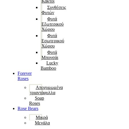
Κάκτοι
Συνθέσεις
Φυτών
Φυτά
Εξωτερικού
Χώρου
Φυτά
Εσωτερικού
Χώρου
Φυτά
Μπονσάι
Lucky
Bamboo
Forever
Roses
Αποχυμωμένα
τριαντάφυλλα
Soap
Roses
Rose Βears
Μικρά
Μεγάλα