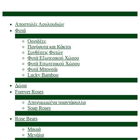
Αποστολές Λουλουδιών
Φυτά
Ορχιδέες
Παχύφυτα και Κάκτοι
Συνθέσεις Φυτών
Φυτά Εξωτερικού Χώρου
Φυτά Εσωτερικού Χώρου
Φυτά Μπονσάι
Lucky Bamboo
Δώρα
Forever Roses
Αποχυμωμένα τριαντάφυλλα
Soap Roses
Rose Βears
Μικρά
Μεγάλα