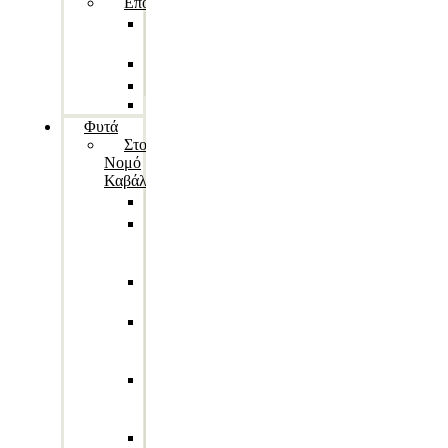
Εποχιακά
Άγιος
Βαλεντίνος
Πάσχα
Χριστούγεννα
Halloween
Φυτά
Στον
Νομό
Καβάλας
Ορχιδέες
Παχύφυτα
και
Κάκτοι
Συνθέσεις
Φυτών
Φυτά
Εξωτερικού
Χώρου
Φυτά
Εσωτερικού
Χώρου
Φυτά