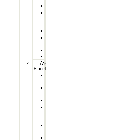
Λούτρινα
Μπαλόνια
με
στίκ
Μπρελόκ
Πατάκια
Εισόδου
Ρολόγια
Σχολικά
Ανά
Franchise
Cobra
Kai
DC
Comics
Disney
Friends
TV
show
Funko
Pop
Harry