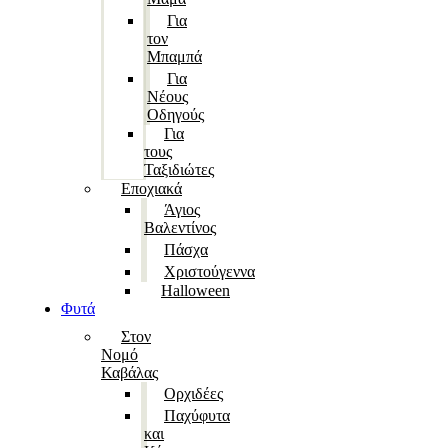
Για
τον
Μπαμπά
Για
Νέους
Οδηγούς
Για
τους
Ταξιδιώτες
Εποχιακά
Άγιος
Βαλεντίνος
Πάσχα
Χριστούγεννα
Halloween
Φυτά
Στον
Νομό
Καβάλας
Ορχιδέες
Παχύφυτα
και