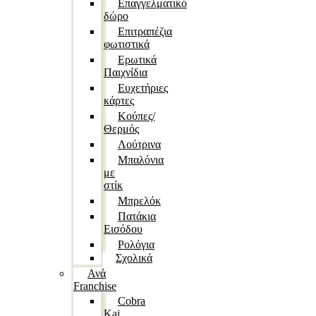
Επαγγελματικό
δώρο
Επιτραπέζια
φωτιστικά
Ερωτικά
Παιχνίδια
Ευχετήριες
κάρτες
Κούπες/
Θερμός
Λούτρινα
Μπαλόνια
με
στίκ
Μπρελόκ
Πατάκια
Εισόδου
Ρολόγια
Σχολικά
Ανά
Franchise
Cobra
Kai