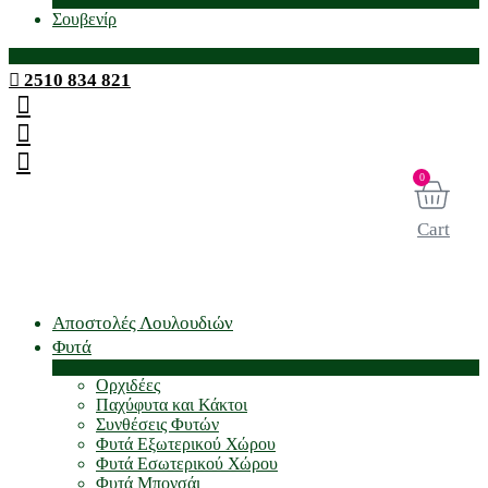
Σουβενίρ
2510 834 821
0
Cart
Αποστολές Λουλουδιών
Φυτά
Ορχιδέες
Παχύφυτα και Κάκτοι
Συνθέσεις Φυτών
Φυτά Εξωτερικού Χώρου
Φυτά Εσωτερικού Χώρου
Φυτά Μπονσάι