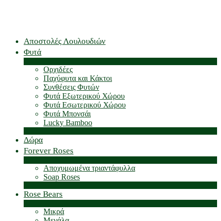
Αποστολές Λουλουδιών
Φυτά
Ορχιδέες
Παχύφυτα και Κάκτοι
Συνθέσεις Φυτών
Φυτά Εξωτερικού Χώρου
Φυτά Εσωτερικού Χώρου
Φυτά Μπονσάι
Lucky Bamboo
Δώρα
Forever Roses
Αποχυμωμένα τριαντάφυλλα
Soap Roses
Rose Βears
Μικρά
Μεγάλα