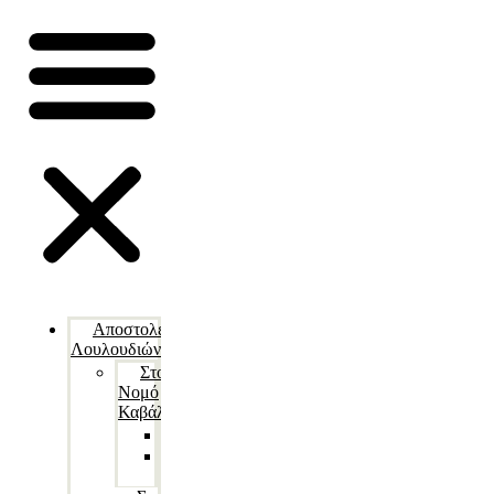
Αποστολές
Λουλουδιών
Στον
Νομό
Καβάλας
Ανθοδέσμες
Καλάθια
λουλουδιών