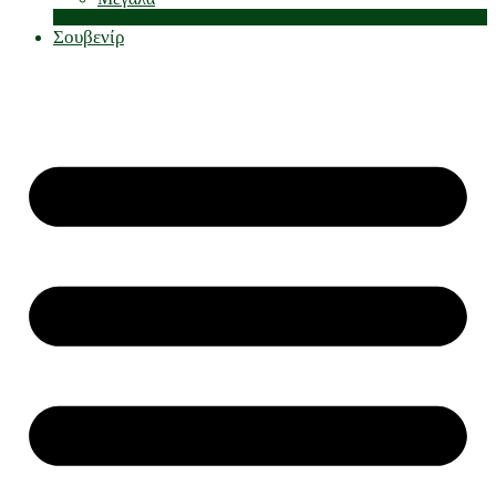
Σουβενίρ