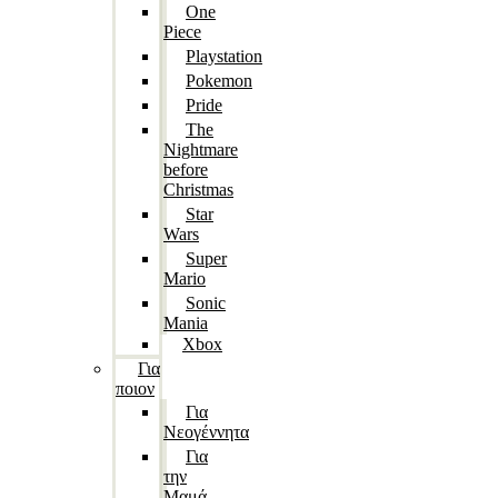
One
Piece
Playstation
Pokemon
Pride
The
Nightmare
before
Christmas
Star
Wars
Super
Mario
Sonic
Mania
Xbox
Για
ποιον
Για
Νεογέννητα
Για
την
Μαμά