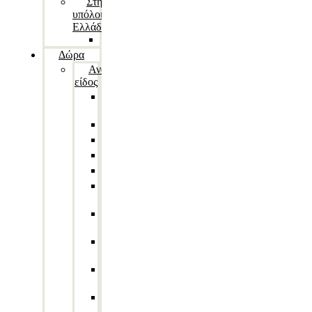
Στην
υπόλοιπη
Ελλάδα
Ανθοδέσμες
Δώρα
Ανά
είδος
Gaming
Gadgets
Games
Gadgets
Vintage/Retro
Διάφορα
Επαγγελματικό
δώρο
Επιτραπέζια
φωτιστικά
Ερωτικά
Παιχνίδια
Ευχετήριες
κάρτες
Κούπες/
Θερμός