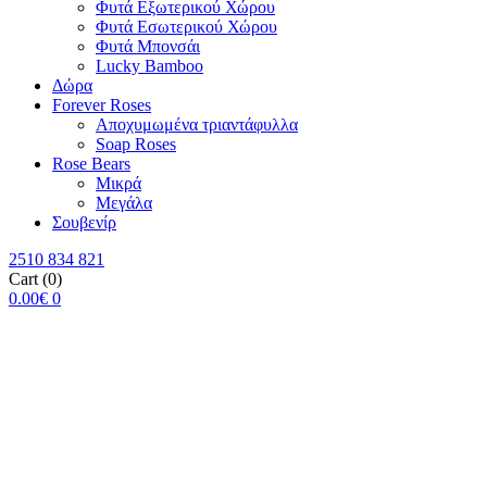
Φυτά Εξωτερικού Χώρου
Φυτά Εσωτερικού Χώρου
Φυτά Μπονσάι
Lucky Bamboo
Δώρα
Forever Roses
Αποχυμωμένα τριαντάφυλλα
Soap Roses
Rose Βears
Μικρά
Μεγάλα
Σουβενίρ
2510 834 821
Cart
(0)
0.00
€
0