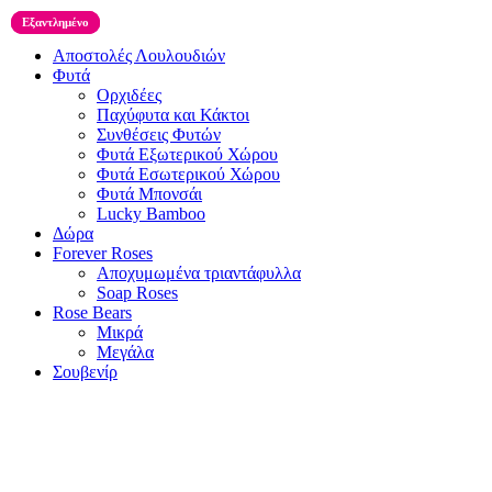
Εξαντλημένο
Εξαντλημένο
Εξαντλημένο
Αποστολές Λουλουδιών
Φυτά
Ορχιδέες
Παχύφυτα και Κάκτοι
Συνθέσεις Φυτών
Φυτά Εξωτερικού Χώρου
Φυτά Εσωτερικού Χώρου
Φυτά Μπονσάι
Lucky Bamboo
Δώρα
Forever Roses
Αποχυμωμένα τριαντάφυλλα
Soap Roses
Rose Βears
Μικρά
Μεγάλα
Σουβενίρ