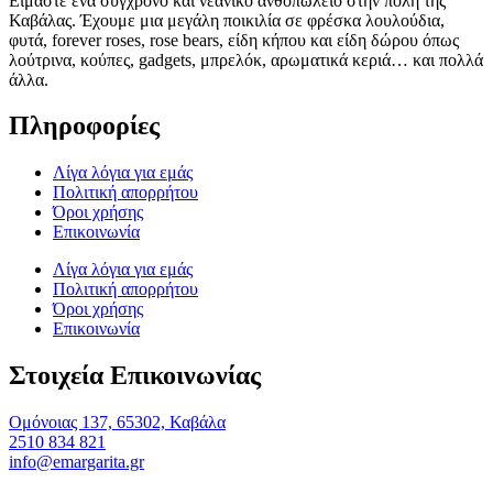
Είμαστε ένα σύγχρονο και νεανικό ανθοπωλείο στην πόλη της
Καβάλας. Έχουμε μια μεγάλη ποικιλία σε φρέσκα λουλούδια,
φυτά, forever roses, rose bears, είδη κήπου και είδη δώρου όπως
λούτρινα, κούπες, gadgets, μπρελόκ, αρωματικά κεριά… και πολλά
άλλα.
Πληροφορίες
Λίγα λόγια για εμάς
Πολιτική απορρήτου
Όροι χρήσης
Επικοινωνία
Λίγα λόγια για εμάς
Πολιτική απορρήτου
Όροι χρήσης
Επικοινωνία
Στοιχεία Επικοινωνίας
Ομόνοιας 137, 65302, Καβάλα
2510 834 821
info@emargarita.gr