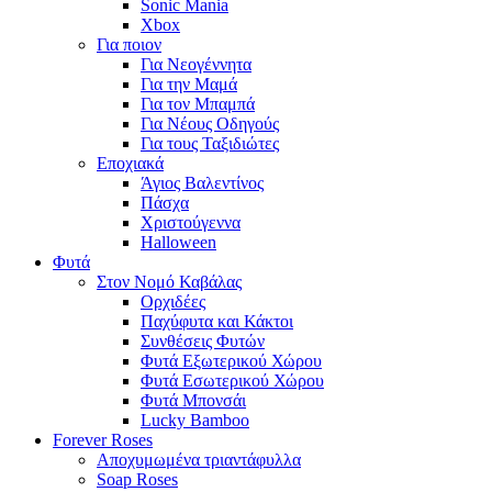
Sonic Mania
Xbox
Για ποιον
Για Νεογέννητα
Για την Μαμά
Για τον Μπαμπά
Για Νέους Οδηγούς
Για τους Ταξιδιώτες
Εποχιακά
Άγιος Βαλεντίνος
Πάσχα
Χριστούγεννα
Halloween
Φυτά
Στον Νομό Καβάλας
Ορχιδέες
Παχύφυτα και Κάκτοι
Συνθέσεις Φυτών
Φυτά Εξωτερικού Χώρου
Φυτά Εσωτερικού Χώρου
Φυτά Μπονσάι
Lucky Bamboo
Forever Roses
Αποχυμωμένα τριαντάφυλλα
Soap Roses