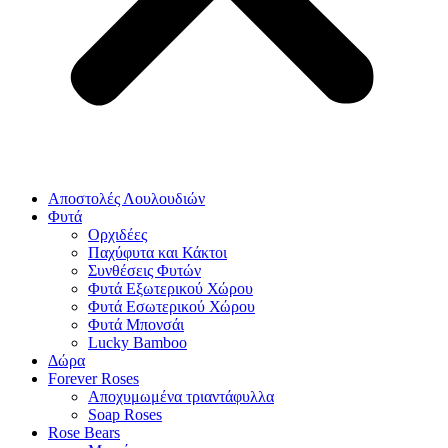
Αποστολές Λουλουδιών
Φυτά
Ορχιδέες
Παχύφυτα και Κάκτοι
Συνθέσεις Φυτών
Φυτά Εξωτερικού Χώρου
Φυτά Εσωτερικού Χώρου
Φυτά Μπονσάι
Lucky Bamboo
Δώρα
Forever Roses
Αποχυμωμένα τριαντάφυλλα
Soap Roses
Rose Βears