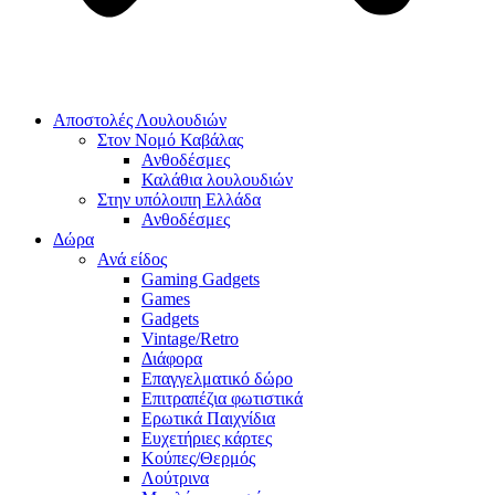
Αποστολές Λουλουδιών
Στον Νομό Καβάλας
Ανθοδέσμες
Καλάθια λουλουδιών
Στην υπόλοιπη Ελλάδα
Ανθοδέσμες
Δώρα
Ανά είδος
Gaming Gadgets
Games
Gadgets
Vintage/Retro
Διάφορα
Επαγγελματικό δώρο
Επιτραπέζια φωτιστικά
Ερωτικά Παιχνίδια
Ευχετήριες κάρτες
Κούπες/Θερμός
Λούτρινα