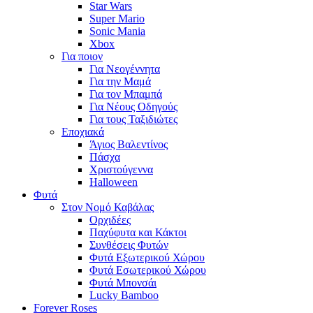
Star Wars
Super Mario
Sonic Mania
Xbox
Για ποιον
Για Νεογέννητα
Για την Μαμά
Για τον Μπαμπά
Για Νέους Οδηγούς
Για τους Ταξιδιώτες
Εποχιακά
Άγιος Βαλεντίνος
Πάσχα
Χριστούγεννα
Halloween
Φυτά
Στον Νομό Καβάλας
Ορχιδέες
Παχύφυτα και Κάκτοι
Συνθέσεις Φυτών
Φυτά Εξωτερικού Χώρου
Φυτά Εσωτερικού Χώρου
Φυτά Μπονσάι
Lucky Bamboo
Forever Roses