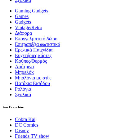
Σχολικά
Gaming Gadgets
Games
Gadgets
Vintage/Retro
Διάφορα
Επαγγελματικό δώρο
Επιτραπέζια φωτιστικά
Ερωτικά Παιχνίδια
Ευχετήριες κάρτες
Κούπες/Θερμός
Λούτρινα
Μπρελόκ
Μπαλόνια με στίκ
Πατάκια Εισόδου
Ρολόγια
Σχολικά
Ανα Franchise
Cobra Kai
DC Comics
Disney
Friends TV show