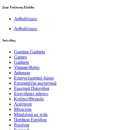
Στην Υπόλοιπη Ελλάδα
Ανθοδέσμες
Ανθοδέσμες
Ανά είδος
Gaming Gadgets
Games
Gadgets
Vintage/Retro
Διάφορα
Επαγγελματικό δώρο
Επιτραπέζια φωτιστικά
Ερωτικά Παιχνίδια
Ευχετήριες κάρτες
Κούπες/Θερμός
Λούτρινα
Μπρελόκ
Μπαλόνια με στίκ
Πατάκια Εισόδου
Ρολόγια