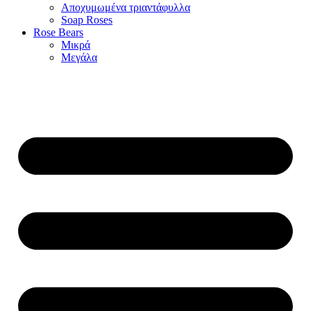
Αποχυμωμένα τριαντάφυλλα
Soap Roses
Rose Βears
Μικρά
Μεγάλα