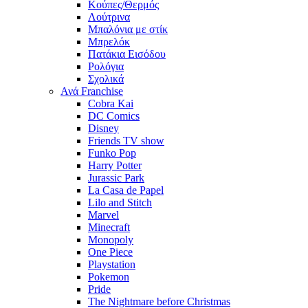
Κούπες/Θερμός
Λούτρινα
Μπαλόνια με στίκ
Μπρελόκ
Πατάκια Εισόδου
Ρολόγια
Σχολικά
Ανά Franchise
Cobra Kai
DC Comics
Disney
Friends TV show
Funko Pop
Harry Potter
Jurassic Park
La Casa de Papel
Lilo and Stitch
Marvel
Minecraft
Monopoly
One Piece
Playstation
Pokemon
Pride
The Nightmare before Christmas