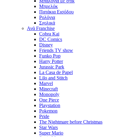
Μπαλόνια με στίκ
Μπρελόκ
Πατάκια Εισόδου
Ρολόγια
Σχολικά
Ανά Franchise
Cobra Kai
DC Comics
Disney
Friends TV show
Funko Pop
Harry Potter
Jurassic Park
La Casa de Papel
Lilo and Stitch
Marvel
Minecraft
Monopoly
One Piece
Playstation
Pokemon
Pride
The Nightmare before Christmas
Star Wars
Super Mario