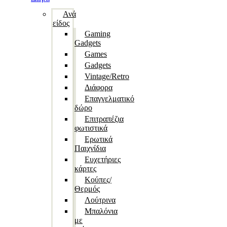
Ανά
είδος
Gaming
Gadgets
Games
Gadgets
Vintage/Retro
Διάφορα
Επαγγελματικό
δώρο
Επιτραπέζια
φωτιστικά
Ερωτικά
Παιχνίδια
Ευχετήριες
κάρτες
Κούπες/
Θερμός
Λούτρινα
Μπαλόνια
με