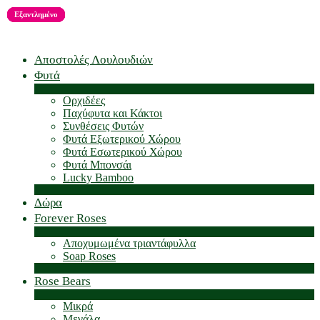
Εξαντλημένο
Εξαντλημένο
Εξαντλημένο
Εξαντλημένο
Εξαντλημένο
Εξαντλημένο
Αποστολές Λουλουδιών
Φυτά
Ορχιδέες
Παχύφυτα και Κάκτοι
Συνθέσεις Φυτών
Φυτά Εξωτερικού Χώρου
Φυτά Εσωτερικού Χώρου
Φυτά Μπονσάι
Lucky Bamboo
Δώρα
Forever Roses
Αποχυμωμένα τριαντάφυλλα
Soap Roses
Rose Βears
Μικρά
Μεγάλα