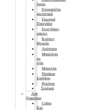
δώρο
Επιτραπέζια
φωτιστικά
Ερωτικά
Παιχνίδια
Ευχετήριες
κάρτες
Κούπες/
Θερμός
Λούτρινα
Μπαλόνια
με
στίκ
Μπρελόκ
Πατάκια
Εισόδου
Ρολόγια
Σχολικά
Ανά
Franchise
Cobra
Kai