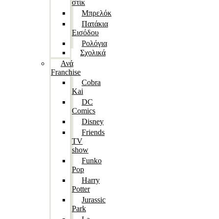
στίκ
Μπρελόκ
Πατάκια
Εισόδου
Ρολόγια
Σχολικά
Ανά
Franchise
Cobra
Kai
DC
Comics
Disney
Friends
TV
show
Funko
Pop
Harry
Potter
Jurassic
Park