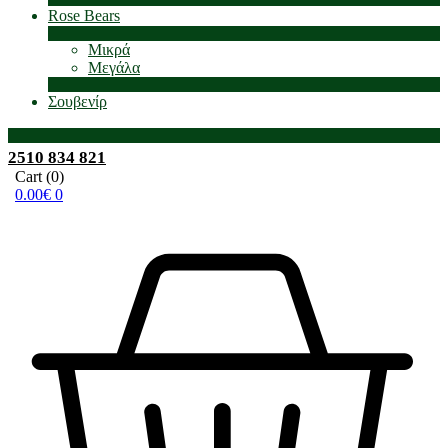
Rose Βears
Μικρά
Μεγάλα
Σουβενίρ
2510 834 821
Cart
(0)
0.00
€
0