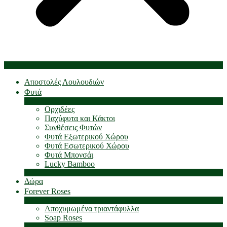
Αποστολές Λουλουδιών
Φυτά
Ορχιδέες
Παχύφυτα και Κάκτοι
Συνθέσεις Φυτών
Φυτά Εξωτερικού Χώρου
Φυτά Εσωτερικού Χώρου
Φυτά Μπονσάι
Lucky Bamboo
Δώρα
Forever Roses
Αποχυμωμένα τριαντάφυλλα
Soap Roses