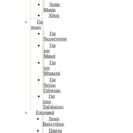
Sonic
Mania
Xbox
Για
ποιον
Για
Νεογέννητα
Για
την
Μαμά
Για
τον
Μπαμπά
Για
Νέους
Οδηγούς
Για
τους
Ταξιδιώτες
Εποχιακά
Άγιος
Βαλεντίνος
Πάσχα