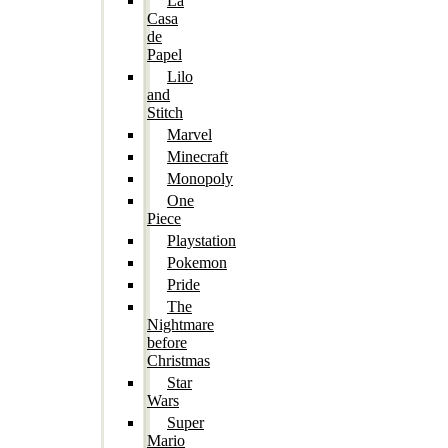
La
Casa
de
Papel
Lilo
and
Stitch
Marvel
Minecraft
Monopoly
One
Piece
Playstation
Pokemon
Pride
The
Nightmare
before
Christmas
Star
Wars
Super
Mario