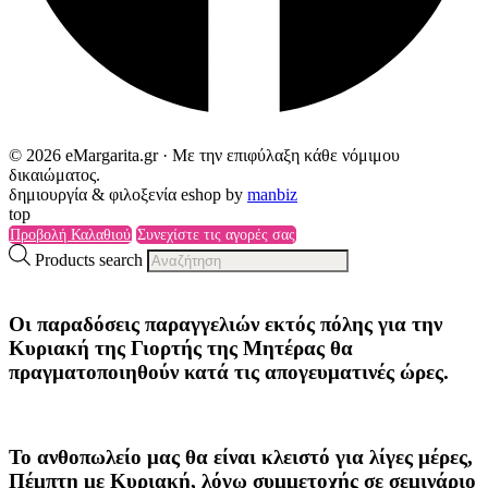
© 2026 eMargarita.gr · Με την επιφύλαξη κάθε νόμιμου
δικαιώματος.
δημιουργία & φιλοξενία eshop by
manbiz
top
Προβολή Καλαθιού
Συνεχίστε τις αγορές σας
Products search
Οι παραδόσεις παραγγελιών
εκτός πόλης
για την
Κυριακή της
Γιορτής της Μητέρας
θα
πραγματοποιηθούν κατά τις
απογευματινές ώρες
.
Το ανθοπωλείο μας θα είναι κλειστό για λίγες μέρες,
Πέμπτη με Κυριακή, λόγω συμμετοχής σε σεμινάριο