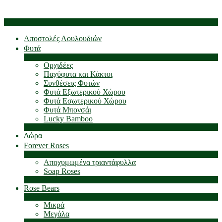
Αποστολές Λουλουδιών
Φυτά
Ορχιδέες
Παχύφυτα και Κάκτοι
Συνθέσεις Φυτών
Φυτά Εξωτερικού Χώρου
Φυτά Εσωτερικού Χώρου
Φυτά Μπονσάι
Lucky Bamboo
Δώρα
Forever Roses
Αποχυμωμένα τριαντάφυλλα
Soap Roses
Rose Βears
Μικρά
Μεγάλα