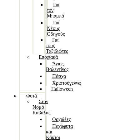
Για
τον
Μπαμπά
Για
Νέους
Οδηγούς
Για
τους
Ταξιδιώτες
Εποχιακά
Άγιος
Βαλεντίνος
Πάσχα
Χριστούγεννα
Halloween
Φυτά
Στον
Νομό
Καβάλας
Ορχιδέες
Παχύφυτα
και
Κάκτοι