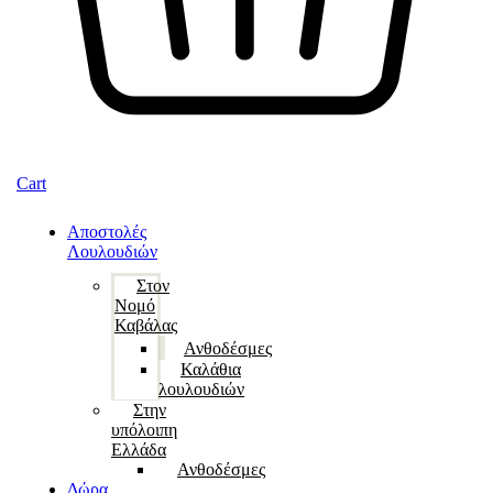
Cart
Αποστολές
Λουλουδιών
Στον
Νομό
Καβάλας
Ανθοδέσμες
Καλάθια
λουλουδιών
Στην
υπόλοιπη
Ελλάδα
Ανθοδέσμες
Δώρα