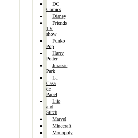
DC
Comics
Disney
Friends
TV
show
Funko
Pop
Harry
Potter
Jurassic
Park
La
Casa
de
Papel
Lilo
and
Stitch
Marvel
Minecraft
Monopoly