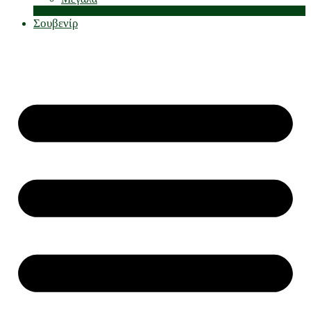
Σουβενίρ