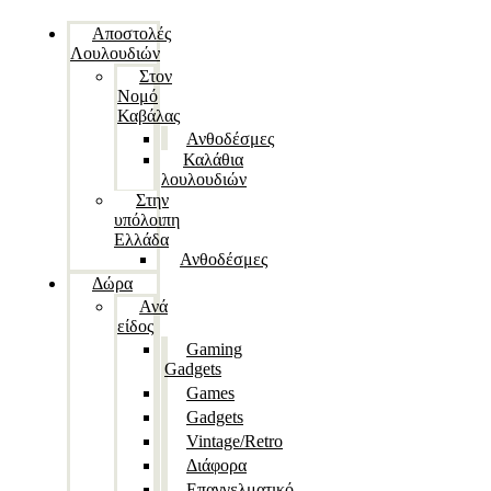
Αποστολές
Λουλουδιών
Στον
Νομό
Καβάλας
Ανθοδέσμες
Καλάθια
λουλουδιών
Στην
υπόλοιπη
Ελλάδα
Ανθοδέσμες
Δώρα
Ανά
είδος
Gaming
Gadgets
Games
Gadgets
Vintage/Retro
Διάφορα
Επαγγελματικό