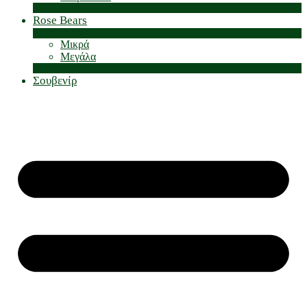
Rose Βears
Μικρά
Μεγάλα
Σουβενίρ