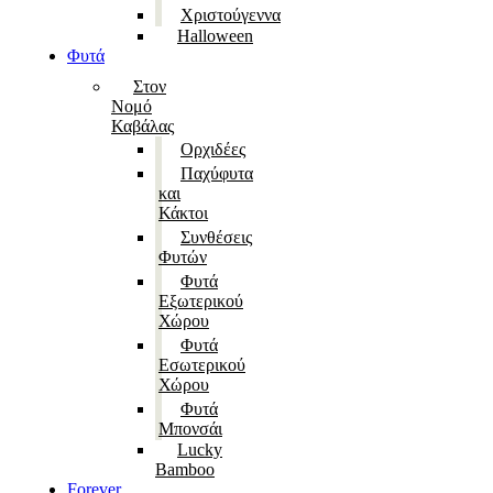
Χριστούγεννα
Halloween
Φυτά
Στον
Νομό
Καβάλας
Ορχιδέες
Παχύφυτα
και
Κάκτοι
Συνθέσεις
Φυτών
Φυτά
Εξωτερικού
Χώρου
Φυτά
Εσωτερικού
Χώρου
Φυτά
Μπονσάι
Lucky
Bamboo
Forever