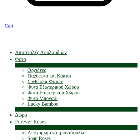
Cart
Αποστολές Λουλουδιών
Φυτά
Ορχιδέες
Παχύφυτα και Κάκτοι
Συνθέσεις Φυτών
Φυτά Εξωτερικού Χώρου
Φυτά Εσωτερικού Χώρου
Φυτά Μπονσάι
Lucky Bamboo
Δώρα
Forever Roses
Αποχυμωμένα τριαντάφυλλα
Soap Roses