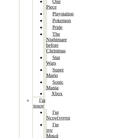
One
Piece
Playstation
Pokemon
Pride
The
Nightmare
before
Christmas
Star
Wars
Super
Mario
Sonic
Mania
Xbox
Για
ποιον
Για
Νεογέννητα
Για
την
Μαμά