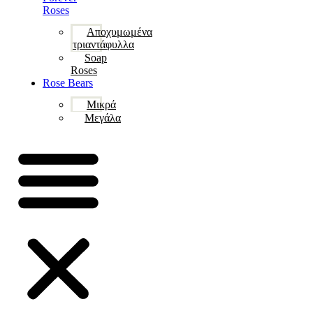
Roses
Αποχυμωμένα
τριαντάφυλλα
Soap
Roses
Rose Βears
Μικρά
Μεγάλα