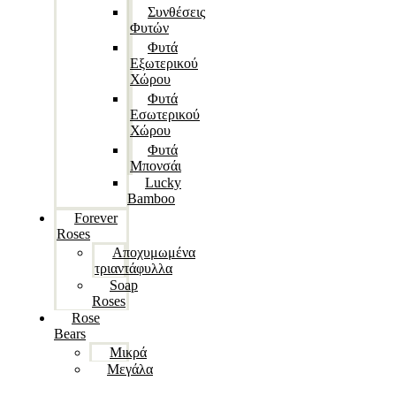
Συνθέσεις
Φυτών
Φυτά
Εξωτερικού
Χώρου
Φυτά
Εσωτερικού
Χώρου
Φυτά
Μπονσάι
Lucky
Bamboo
Forever
Roses
Αποχυμωμένα
τριαντάφυλλα
Soap
Roses
Rose
Βears
Μικρά
Μεγάλα