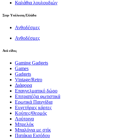
Καλάθια λουλουδιών
Στην Υπόλοιπη Ελλάδα
Ανθοδέσμες
Ανθοδέσμες
Ανά είδος
Gaming Gadgets
Games
Gadgets
Vintage/Retro
Διάφορα
Επαγγελματικό δώρο
Επιτραπέζια φωτιστικά
Ερωτικά Παιχνίδια
Ευχετήριες κάρτες
Κούπες/Θερμός
Λούτρινα
Μπρελόκ
Μπαλόνια με στίκ
Πατάκια Εισόδου