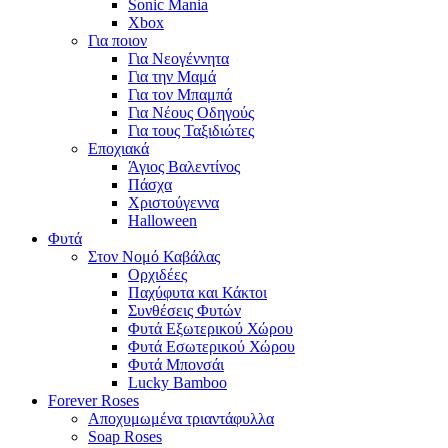
Sonic Mania
Xbox
Για ποιον
Για Νεογέννητα
Για την Μαμά
Για τον Μπαμπά
Για Νέους Οδηγούς
Για τους Ταξιδιώτες
Εποχιακά
Άγιος Βαλεντίνος
Πάσχα
Χριστούγεννα
Halloween
Φυτά
Στον Νομό Καβάλας
Ορχιδέες
Παχύφυτα και Κάκτοι
Συνθέσεις Φυτών
Φυτά Εξωτερικού Χώρου
Φυτά Εσωτερικού Χώρου
Φυτά Μπονσάι
Lucky Bamboo
Forever Roses
Αποχυμωμένα τριαντάφυλλα
Soap Roses