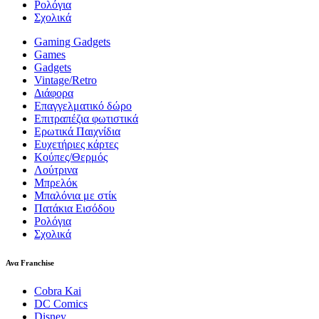
Ρολόγια
Σχολικά
Gaming Gadgets
Games
Gadgets
Vintage/Retro
Διάφορα
Επαγγελματικό δώρο
Επιτραπέζια φωτιστικά
Ερωτικά Παιχνίδια
Ευχετήριες κάρτες
Κούπες/Θερμός
Λούτρινα
Μπρελόκ
Μπαλόνια με στίκ
Πατάκια Εισόδου
Ρολόγια
Σχολικά
Ανα Franchise
Cobra Kai
DC Comics
Disney