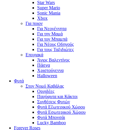
Star Wars
Super Mario
Sonic Mania
Xbox
Για ποιον
Για Νεογέννητα
Για την Μαμά
Για τον Μπαμπά
Για Νέους Οδηγούς
Για τους Ταξιδιώτες
Εποχιακά
Άγιος Βαλεντίνος
Πάσχα
Χριστούγεννα
Halloween
Φυτά
Στον Νομό Καβάλας
Ορχιδέες
Παχύφυτα και Κάκτοι
Συνθέσεις Φυτών
Φυτά Εξωτερικού Χώρου
Φυτά Εσωτερικού Χώρου
Φυτά Μπονσάι
Lucky Bamboo
Forever Roses