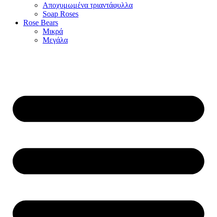
Αποχυμωμένα τριαντάφυλλα
Soap Roses
Rose Βears
Μικρά
Μεγάλα