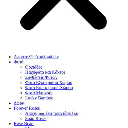
Αποστολές Λουλουδιών
Φυτά
Ορχιδέες
Παχύφυτα και Κάκτοι
Συνθέσεις Φυτών
Φυτά Εξωτερικού Χώρου
Φυτά Εσωτερικού Χώρου
Φυτά Μπονσάι
Lucky Bamboo
Δώρα
Forever Roses
Αποχυμωμένα τριαντάφυλλα
Soap Roses
Rose Βears