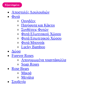
Εξαντλημένο
Εξαντλημένο
Αποστολές Λουλουδιών
Φυτά
Ορχιδέες
Παχύφυτα και Κάκτοι
Συνθέσεις Φυτών
Φυτά Εξωτερικού Χώρου
Φυτά Εσωτερικού Χώρου
Φυτά Μπονσάι
Lucky Bamboo
Δώρα
Forever Roses
Αποχυμωμένα τριαντάφυλλα
Soap Roses
Rose Βears
Μικρά
Μεγάλα
Σουβενίρ