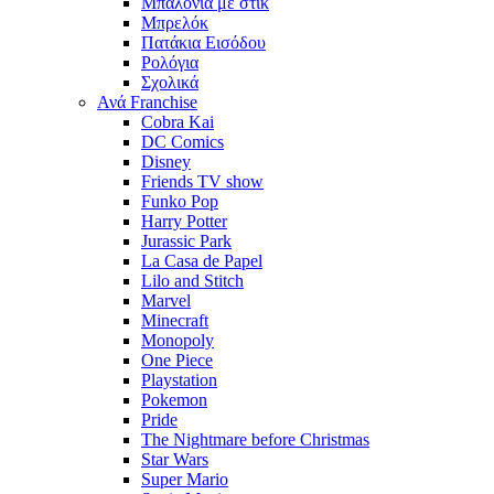
Μπαλόνια με στίκ
Μπρελόκ
Πατάκια Εισόδου
Ρολόγια
Σχολικά
Ανά Franchise
Cobra Kai
DC Comics
Disney
Friends TV show
Funko Pop
Harry Potter
Jurassic Park
La Casa de Papel
Lilo and Stitch
Marvel
Minecraft
Monopoly
One Piece
Playstation
Pokemon
Pride
The Nightmare before Christmas
Star Wars
Super Mario