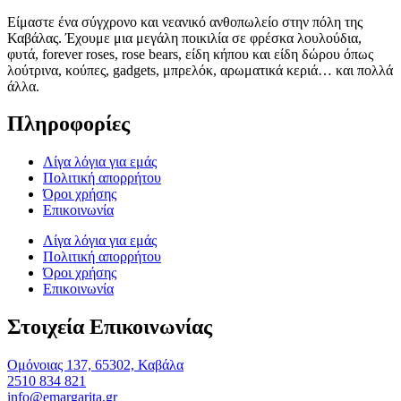
Είμαστε ένα σύγχρονο και νεανικό ανθοπωλείο στην πόλη της
Καβάλας. Έχουμε μια μεγάλη ποικιλία σε φρέσκα λουλούδια,
φυτά, forever roses, rose bears, είδη κήπου και είδη δώρου όπως
λούτρινα, κούπες, gadgets, μπρελόκ, αρωματικά κεριά… και πολλά
άλλα.
Πληροφορίες
Λίγα λόγια για εμάς
Πολιτική απορρήτου
Όροι χρήσης
Επικοινωνία
Λίγα λόγια για εμάς
Πολιτική απορρήτου
Όροι χρήσης
Επικοινωνία
Στοιχεία Επικοινωνίας
Ομόνοιας 137, 65302, Καβάλα
2510 834 821
info@emargarita.gr