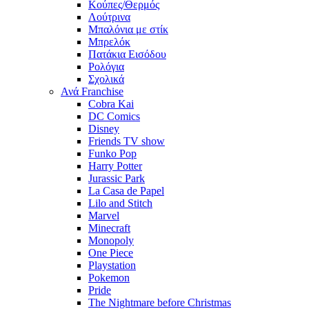
Κούπες/Θερμός
Λούτρινα
Μπαλόνια με στίκ
Μπρελόκ
Πατάκια Εισόδου
Ρολόγια
Σχολικά
Ανά Franchise
Cobra Kai
DC Comics
Disney
Friends TV show
Funko Pop
Harry Potter
Jurassic Park
La Casa de Papel
Lilo and Stitch
Marvel
Minecraft
Monopoly
One Piece
Playstation
Pokemon
Pride
The Nightmare before Christmas