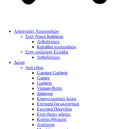
Αποστολές Λουλουδιών
Στον Νομό Καβάλας
Ανθοδέσμες
Καλάθια λουλουδιών
Στην υπόλοιπη Ελλάδα
Ανθοδέσμες
Δώρα
Ανά είδος
Gaming Gadgets
Games
Gadgets
Vintage/Retro
Διάφορα
Επαγγελματικό δώρο
Επιτραπέζια φωτιστικά
Ερωτικά Παιχνίδια
Ευχετήριες κάρτες
Κούπες/Θερμός
Λούτρινα