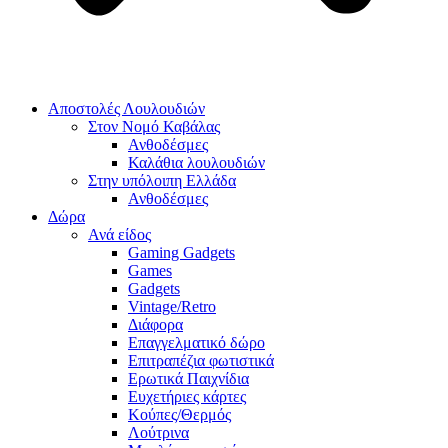
Αποστολές Λουλουδιών
Στον Νομό Καβάλας
Ανθοδέσμες
Καλάθια λουλουδιών
Στην υπόλοιπη Ελλάδα
Ανθοδέσμες
Δώρα
Ανά είδος
Gaming Gadgets
Games
Gadgets
Vintage/Retro
Διάφορα
Επαγγελματικό δώρο
Επιτραπέζια φωτιστικά
Ερωτικά Παιχνίδια
Ευχετήριες κάρτες
Κούπες/Θερμός
Λούτρινα