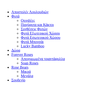
Αποστολές Λουλουδιών
Φυτά
Ορχιδέες
Παχύφυτα και Κάκτοι
Συνθέσεις Φυτών
Φυτά Εξωτερικού Χώρου
Φυτά Εσωτερικού Χώρου
Φυτά Μπονσάι
Lucky Bamboo
Δώρα
Forever Roses
Αποχυμωμένα τριαντάφυλλα
Soap Roses
Rose Βears
Μικρά
Μεγάλα
Σουβενίρ