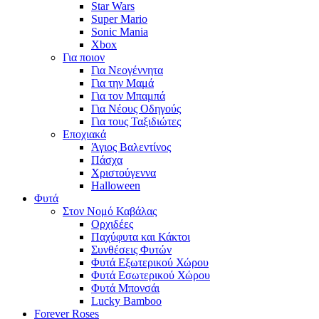
Star Wars
Super Mario
Sonic Mania
Xbox
Για ποιον
Για Νεογέννητα
Για την Μαμά
Για τον Μπαμπά
Για Νέους Οδηγούς
Για τους Ταξιδιώτες
Εποχιακά
Άγιος Βαλεντίνος
Πάσχα
Χριστούγεννα
Halloween
Φυτά
Στον Νομό Καβάλας
Ορχιδέες
Παχύφυτα και Κάκτοι
Συνθέσεις Φυτών
Φυτά Εξωτερικού Χώρου
Φυτά Εσωτερικού Χώρου
Φυτά Μπονσάι
Lucky Bamboo
Forever Roses