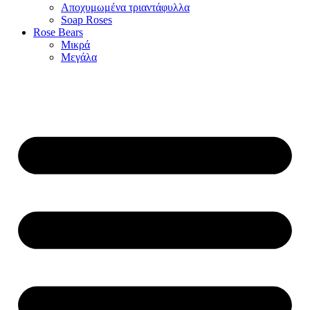
Αποχυμωμένα τριαντάφυλλα
Soap Roses
Rose Βears
Μικρά
Μεγάλα