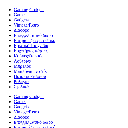
Gaming Gadgets
Games
Gadgets
Vintage/Retro
Διάφορα
Επαγγελματικό δώρο
Επιτραπέζια φωτιστικά
Ερωτικά Παιχνίδια
Ευχετήριες κάρτες
Κούπες/Θερμός
Λούτρινα
Μπρελόκ
Μπαλόνια με στίκ
Πατάκια Εισόδου
Ρολόγια
Σχολικά
Gaming Gadgets
Games
Gadgets
Vintage/Retro
Διάφορα
Επαγγελματικό δώρο
Επιτραπέζια φωτιστικά