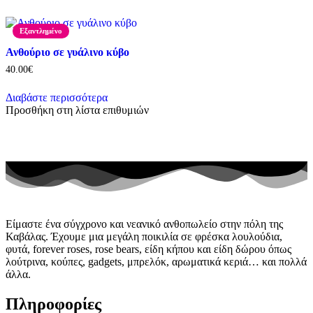
πολλαπλές
παραλλαγές.
Οι
Εξαντλημένο
επιλογές
μπορούν
Ανθούριο σε γυάλινο κύβο
να
40.00
€
επιλεγούν
στη
Διαβάστε περισσότερα
σελίδα
Προσθήκη στη λίστα επιθυμιών
του
προϊόντος
Είμαστε ένα σύγχρονο και νεανικό ανθοπωλείο στην πόλη της
Καβάλας. Έχουμε μια μεγάλη ποικιλία σε φρέσκα λουλούδια,
φυτά, forever roses, rose bears, είδη κήπου και είδη δώρου όπως
λούτρινα, κούπες, gadgets, μπρελόκ, αρωματικά κεριά… και πολλά
άλλα.
Πληροφορίες