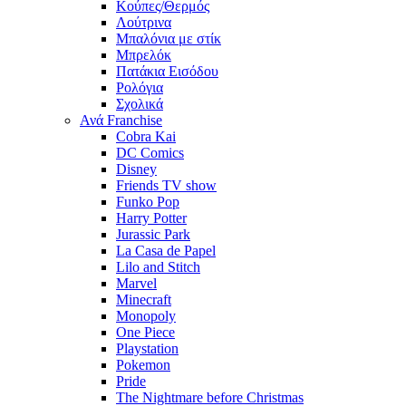
Κούπες/Θερμός
Λούτρινα
Μπαλόνια με στίκ
Μπρελόκ
Πατάκια Εισόδου
Ρολόγια
Σχολικά
Ανά Franchise
Cobra Kai
DC Comics
Disney
Friends TV show
Funko Pop
Harry Potter
Jurassic Park
La Casa de Papel
Lilo and Stitch
Marvel
Minecraft
Monopoly
One Piece
Playstation
Pokemon
Pride
The Nightmare before Christmas