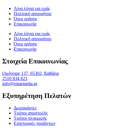
Λίγα λόγια για εμάς
Πολιτική απορρήτου
Όροι χρήσης
Επικοινωνία
Λίγα λόγια για εμάς
Πολιτική απορρήτου
Όροι χρήσης
Επικοινωνία
Στοιχεία Επικοινωνίας
Ομόνοιας 137, 65302, Καβάλα
2510 834 821
info@emargarita.gr
Εξυπηρέτηση Πελατών
Δωροκάρτες
Τρόποι αποστολής
Τρόποι πληρωμής
Επιστροφές προϊόντων