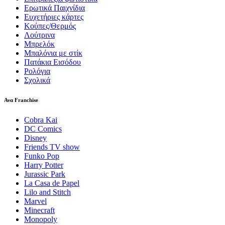
Ερωτικά Παιχνίδια
Ευχετήριες κάρτες
Κούπες/Θερμός
Λούτρινα
Μπρελόκ
Μπαλόνια με στίκ
Πατάκια Εισόδου
Ρολόγια
Σχολικά
Ανα Franchise
Cobra Kai
DC Comics
Disney
Friends TV show
Funko Pop
Harry Potter
Jurassic Park
La Casa de Papel
Lilo and Stitch
Marvel
Minecraft
Monopoly