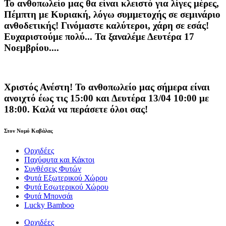
Το ανθοπωλείο μας θα είναι κλειστό για λίγες μέρες,
Πέμπτη με Κυριακή, λόγω συμμετοχής σε σεμινάριο
ανθοδετικής! Γινόμαστε καλύτεροι, χάρη σε εσάς!
Ευχαριστούμε πολύ... Τα ξαναλέμε Δευτέρα 17
Νοεμβρίου....
Χριστός Ανέστη! Το ανθοπωλείο μας σήμερα είναι
ανοιχτό έως τις 15:00 και Δευτέρα 13/04 10:00 με
18:00. Καλά να περάσετε όλοι σας!
Στον Νομό Καβάλας
Ορχιδέες
Παχύφυτα και Κάκτοι
Συνθέσεις Φυτών
Φυτά Εξωτερικού Χώρου
Φυτά Εσωτερικού Χώρου
Φυτά Μπονσάι
Lucky Bamboo
Ορχιδέες