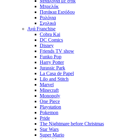
Μπαλόνια με στίκ
Μπρελόκ
Πατάκια Εισόδου
Ρολόγια
Σχολικά
Ανά Franchise
Cobra Kai
DC Comics
Disney
Friends TV show
Funko Pop
Harry Potter
Jurassic Park
La Casa de Papel
Lilo and Stitch
Marvel
Minecraft
Monopoly
One Piece
Playstation
Pokemon
Pride
The Nightmare before Christmas
Star Wars
Super Mario