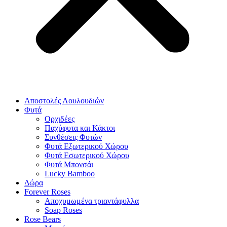
Αποστολές Λουλουδιών
Φυτά
Ορχιδέες
Παχύφυτα και Κάκτοι
Συνθέσεις Φυτών
Φυτά Εξωτερικού Χώρου
Φυτά Εσωτερικού Χώρου
Φυτά Μπονσάι
Lucky Bamboo
Δώρα
Forever Roses
Αποχυμωμένα τριαντάφυλλα
Soap Roses
Rose Βears