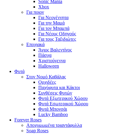
Sonic Mania
Xbox
Για ποιον
Για Νεογέννητα
Για την Μαμά
Για τον Μπαμπά
Για Νέους Οδηγούς
Για τους Ταξιδιώτες
Εποχιακά
Άγιος Βαλεντίνος
Πάσχα
Χριστούγεννα
Halloween
Φυτά
Στον Νομό Καβάλας
Ορχιδέες
Παχύφυτα και Κάκτοι
Συνθέσεις Φυτών
Φυτά Εξωτερικού Χώρου
Φυτά Εσωτερικού Χώρου
Φυτά Μπονσάι
Lucky Bamboo
Forever Roses
Αποχυμωμένα τριαντάφυλλα
Soap Roses