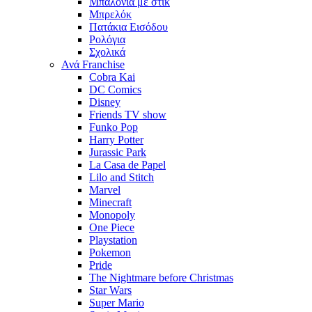
Μπαλόνια με στίκ
Μπρελόκ
Πατάκια Εισόδου
Ρολόγια
Σχολικά
Ανά Franchise
Cobra Kai
DC Comics
Disney
Friends TV show
Funko Pop
Harry Potter
Jurassic Park
La Casa de Papel
Lilo and Stitch
Marvel
Minecraft
Monopoly
One Piece
Playstation
Pokemon
Pride
The Nightmare before Christmas
Star Wars
Super Mario