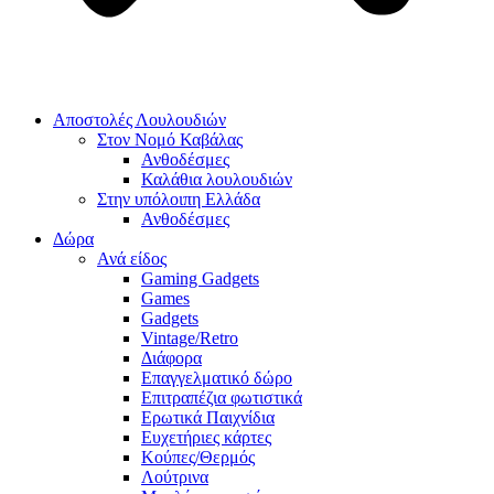
Αποστολές Λουλουδιών
Στον Νομό Καβάλας
Ανθοδέσμες
Καλάθια λουλουδιών
Στην υπόλοιπη Ελλάδα
Ανθοδέσμες
Δώρα
Ανά είδος
Gaming Gadgets
Games
Gadgets
Vintage/Retro
Διάφορα
Επαγγελματικό δώρο
Επιτραπέζια φωτιστικά
Ερωτικά Παιχνίδια
Ευχετήριες κάρτες
Κούπες/Θερμός
Λούτρινα