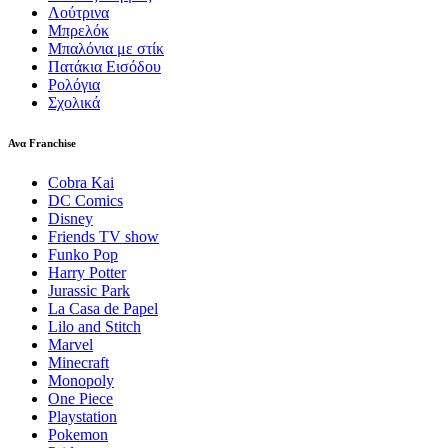
Λούτρινα
Μπρελόκ
Μπαλόνια με στίκ
Πατάκια Εισόδου
Ρολόγια
Σχολικά
Ανα Franchise
Cobra Kai
DC Comics
Disney
Friends TV show
Funko Pop
Harry Potter
Jurassic Park
La Casa de Papel
Lilo and Stitch
Marvel
Minecraft
Monopoly
One Piece
Playstation
Pokemon