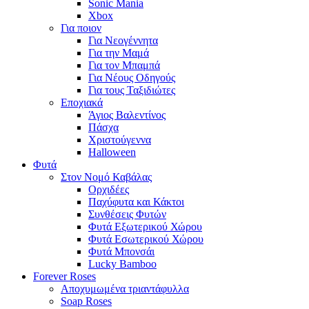
Sonic Mania
Xbox
Για ποιον
Για Νεογέννητα
Για την Μαμά
Για τον Μπαμπά
Για Νέους Οδηγούς
Για τους Ταξιδιώτες
Εποχιακά
Άγιος Βαλεντίνος
Πάσχα
Χριστούγεννα
Halloween
Φυτά
Στον Νομό Καβάλας
Ορχιδέες
Παχύφυτα και Κάκτοι
Συνθέσεις Φυτών
Φυτά Εξωτερικού Χώρου
Φυτά Εσωτερικού Χώρου
Φυτά Μπονσάι
Lucky Bamboo
Forever Roses
Αποχυμωμένα τριαντάφυλλα
Soap Roses