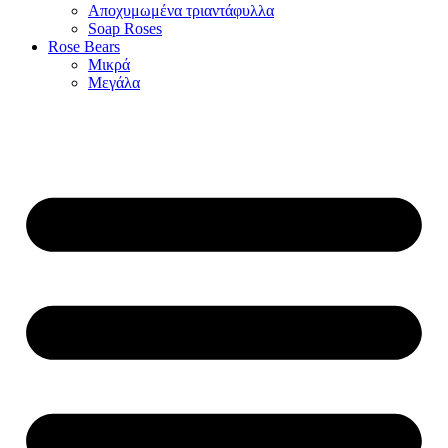
Αποχυμωμένα τριαντάφυλλα
Soap Roses
Rose Βears
Μικρά
Μεγάλα