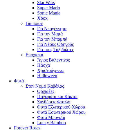
Star Wars
Super Mario
Sonic Mania
Xbox
Για ποιον
Για Νεογέννητα
Για την Μαμά
Για τον Μπαμπά
Για Νέους Οδηγούς
Για τους Ταξιδιώτες
Εποχιακά
Άγιος Βαλεντίνος
Πάσχα
Χριστούγεννα
Halloween
Φυτά
Στον Νομό Καβάλας
Ορχιδέες
Παχύφυτα και Κάκτοι
Συνθέσεις Φυτών
Φυτά Εξωτερικού Χώρου
Φυτά Εσωτερικού Χώρου
Φυτά Μπονσάι
Lucky Bamboo
Forever Roses