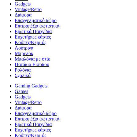
Gadgets
Vintage/Retro
Διάφορα
Επαγγελματικό δώρο
Επιτραπέζια φωτιστικά
Ερωτικά Παιχνίδια
Ευχετήριες κάρτες
Κούπες/Θερμός
Λούτρινα
Μπρελόκ
Μπαλόνια με στίκ
Πατάκια Εισόδου
Ρολόγια
Σχολικά
Gaming Gadgets
Games
Gadgets
Vintage/Retro
Διάφορα
Επαγγελματικό δώρο
Επιτραπέζια φωτιστικά
Ερωτικά Παιχνίδια
Ευχετήριες κάρτες
Κούπες/Θερμός