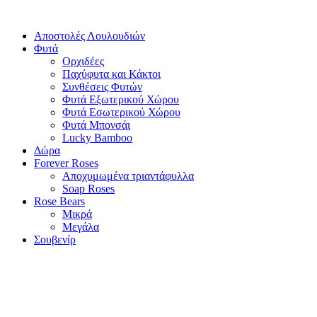
Αποστολές Λουλουδιών
Φυτά
Ορχιδέες
Παχύφυτα και Κάκτοι
Συνθέσεις Φυτών
Φυτά Εξωτερικού Χώρου
Φυτά Εσωτερικού Χώρου
Φυτά Μπονσάι
Lucky Bamboo
Δώρα
Forever Roses
Αποχυμωμένα τριαντάφυλλα
Soap Roses
Rose Βears
Μικρά
Μεγάλα
Σουβενίρ