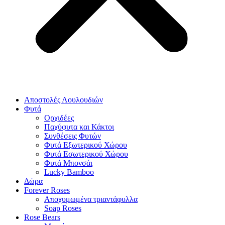
Αποστολές Λουλουδιών
Φυτά
Ορχιδέες
Παχύφυτα και Κάκτοι
Συνθέσεις Φυτών
Φυτά Εξωτερικού Χώρου
Φυτά Εσωτερικού Χώρου
Φυτά Μπονσάι
Lucky Bamboo
Δώρα
Forever Roses
Αποχυμωμένα τριαντάφυλλα
Soap Roses
Rose Βears