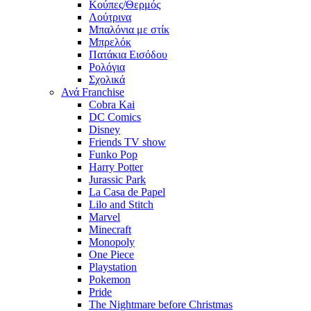
Κούπες/Θερμός
Λούτρινα
Μπαλόνια με στίκ
Μπρελόκ
Πατάκια Εισόδου
Ρολόγια
Σχολικά
Ανά Franchise
Cobra Kai
DC Comics
Disney
Friends TV show
Funko Pop
Harry Potter
Jurassic Park
La Casa de Papel
Lilo and Stitch
Marvel
Minecraft
Monopoly
One Piece
Playstation
Pokemon
Pride
The Nightmare before Christmas