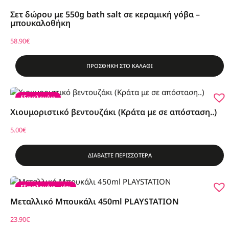
Σετ δώρου με 550g bath salt σε κεραμική γόβα –
μπουκαλοθήκη
58.90
€
ΠΡΟΣΘΗΚΗ ΣΤΟ ΚΑΛΑΘΙ
Εξαντλημένο
Χιουμοριστικό βεντουζάκι (Κράτα με σε απόσταση..)
5.00
€
ΔΙΑΒΑΣΤΕ ΠΕΡΙΣΣΟΤΕΡΑ
Εξαντλημένο
Τελευταίο κομμάτι
Μεταλλικό Μπουκάλι 450ml PLAYSTATION
23.90
€