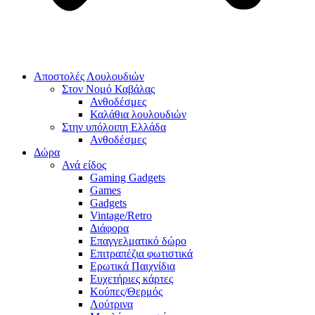
Αποστολές Λουλουδιών
Στον Νομό Καβάλας
Ανθοδέσμες
Καλάθια λουλουδιών
Στην υπόλοιπη Ελλάδα
Ανθοδέσμες
Δώρα
Ανά είδος
Gaming Gadgets
Games
Gadgets
Vintage/Retro
Διάφορα
Επαγγελματικό δώρο
Επιτραπέζια φωτιστικά
Ερωτικά Παιχνίδια
Ευχετήριες κάρτες
Κούπες/Θερμός
Λούτρινα