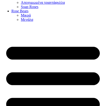
Αποχυμωμένα τριαντάφυλλα
Soap Roses
Rose Βears
Μικρά
Μεγάλα