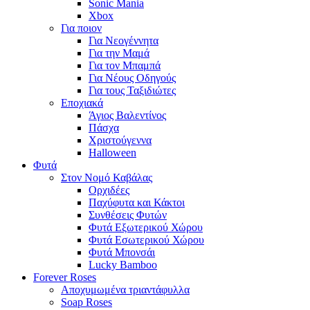
Sonic Mania
Xbox
Για ποιον
Για Νεογέννητα
Για την Μαμά
Για τον Μπαμπά
Για Νέους Οδηγούς
Για τους Ταξιδιώτες
Εποχιακά
Άγιος Βαλεντίνος
Πάσχα
Χριστούγεννα
Halloween
Φυτά
Στον Νομό Καβάλας
Ορχιδέες
Παχύφυτα και Κάκτοι
Συνθέσεις Φυτών
Φυτά Εξωτερικού Χώρου
Φυτά Εσωτερικού Χώρου
Φυτά Μπονσάι
Lucky Bamboo
Forever Roses
Αποχυμωμένα τριαντάφυλλα
Soap Roses