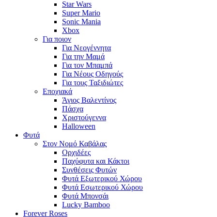
Star Wars
Super Mario
Sonic Mania
Xbox
Για ποιον
Για Νεογέννητα
Για την Μαμά
Για τον Μπαμπά
Για Νέους Οδηγούς
Για τους Ταξιδιώτες
Εποχιακά
Άγιος Βαλεντίνος
Πάσχα
Χριστούγεννα
Halloween
Φυτά
Στον Νομό Καβάλας
Ορχιδέες
Παχύφυτα και Κάκτοι
Συνθέσεις Φυτών
Φυτά Εξωτερικού Χώρου
Φυτά Εσωτερικού Χώρου
Φυτά Μπονσάι
Lucky Bamboo
Forever Roses