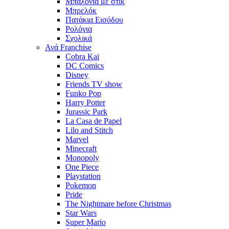
Μπαλόνια με στίκ
Μπρελόκ
Πατάκια Εισόδου
Ρολόγια
Σχολικά
Ανά Franchise
Cobra Kai
DC Comics
Disney
Friends TV show
Funko Pop
Harry Potter
Jurassic Park
La Casa de Papel
Lilo and Stitch
Marvel
Minecraft
Monopoly
One Piece
Playstation
Pokemon
Pride
The Nightmare before Christmas
Star Wars
Super Mario