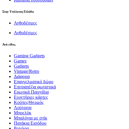
Στην Υπόλοιπη Ελλάδα
Ανθοδέσμες
Ανθοδέσμες
Ανά είδος
Gaming Gadgets
Games
Gadgets
Vintage/Retro
Διάφορα
Επαγγελματικό δώρο
Επιτραπέζια φωτιστικά
Ερωτικά Παιχνίδια
Ευχετήριες κάρτες
Κούπες/Θερμός
Λούτρινα
Μπρελόκ
Μπαλόνια με στίκ
Πατάκια Εισόδου
Ρολόγια