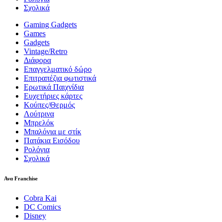
Σχολικά
Gaming Gadgets
Games
Gadgets
Vintage/Retro
Διάφορα
Επαγγελματικό δώρο
Επιτραπέζια φωτιστικά
Ερωτικά Παιχνίδια
Ευχετήριες κάρτες
Κούπες/Θερμός
Λούτρινα
Μπρελόκ
Μπαλόνια με στίκ
Πατάκια Εισόδου
Ρολόγια
Σχολικά
Ανα Franchise
Cobra Kai
DC Comics
Disney