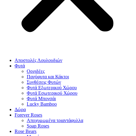
Αποστολές Λουλουδιών
Φυτά
Ορχιδέες
Παχύφυτα και Κάκτοι
Συνθέσεις Φυτών
Φυτά Εξωτερικού Χώρου
Φυτά Εσωτερικού Χώρου
Φυτά Μπονσάι
Lucky Bamboo
Δώρα
Forever Roses
Αποχυμωμένα τριαντάφυλλα
Soap Roses
Rose Βears