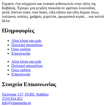
Είμαστε ένα σύγχρονο και νεανικό ανθοπωλείο στην πόλη της
Καβάλας. Έχουμε μια μεγάλη ποικιλία σε φρέσκα λουλούδια,
φυτά, forever roses, rose bears, είδη κήπου και είδη δώρου όπως
λούτρινα, κούπες, gadgets, μπρελόκ, αρωματικά κεριά… και πολλά
άλλα.
Πληροφορίες
Λίγα λόγια για εμάς
Πολιτική απορρήτου
Όροι χρήσης
Επικοινωνία
Λίγα λόγια για εμάς
Πολιτική απορρήτου
Όροι χρήσης
Επικοινωνία
Στοιχεία Επικοινωνίας
Ομόνοιας 137, 65302, Καβάλα
2510 834 821
info@emargarita.gr