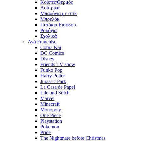
Κούπες/Θερμός
Λούτρινα
Μπαλόνια με στίκ
Μπρελόκ
Πατάκια Εισόδου
Ρολόγια
Σχολικά
Ανά Franchise
Cobra Kai
DC Comics
Disney
Friends TV show
Funko Pop
Harry Potter
Jurassic Park
La Casa de Papel
Lilo and Stitch
Marvel
Minecraft
Monopoly
One Piece
Playstation
Pokemon
Pride
The Nightmare before Christmas