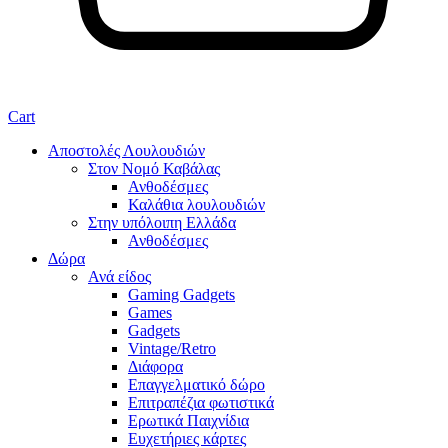
Cart
Αποστολές Λουλουδιών
Στον Νομό Καβάλας
Ανθοδέσμες
Καλάθια λουλουδιών
Στην υπόλοιπη Ελλάδα
Ανθοδέσμες
Δώρα
Ανά είδος
Gaming Gadgets
Games
Gadgets
Vintage/Retro
Διάφορα
Επαγγελματικό δώρο
Επιτραπέζια φωτιστικά
Ερωτικά Παιχνίδια
Ευχετήριες κάρτες