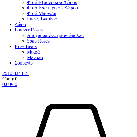
Φυτά Εξωτερικού Χώρου
Φυτά Εσωτερικού Χώρου
Φυτά Μπονσάι
Lucky Bamboo
Δώρα
Forever Roses
Αποχυμωμένα τριαντάφυλλα
Soap Roses
Rose Βears
Μικρά
Μεγάλα
Σουβενίρ
2510 834 821
Cart
(0)
0.00
€
0