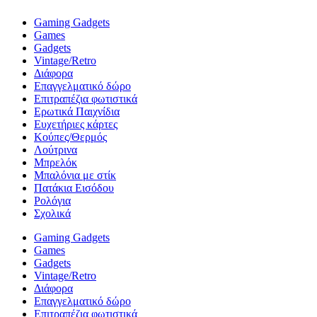
Gaming Gadgets
Games
Gadgets
Vintage/Retro
Διάφορα
Επαγγελματικό δώρο
Επιτραπέζια φωτιστικά
Ερωτικά Παιχνίδια
Ευχετήριες κάρτες
Κούπες/Θερμός
Λούτρινα
Μπρελόκ
Μπαλόνια με στίκ
Πατάκια Εισόδου
Ρολόγια
Σχολικά
Gaming Gadgets
Games
Gadgets
Vintage/Retro
Διάφορα
Επαγγελματικό δώρο
Επιτραπέζια φωτιστικά