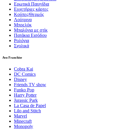
Ερωτικά Παιχνίδια
Ευχετήριες κάρτες
Κούπες/Θερμός
Λούτρινα
Μπρελόκ
Μπαλόνια με στίκ
Πατάκια Εισόδου
Ρολόγια
Σχολικά
Ανα Franchise
Cobra Kai
DC Comics
Disney
Friends TV show
Funko Pop
Harry Potter
Jurassic Park
La Casa de Papel
Lilo and Stitch
Marvel
Minecraft
Monopoly