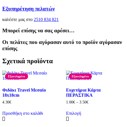
Εξυπηρέτηση πελατών
καλέστε μας στο
2510 834 821
Μπορεί επίσης να σας αρέσει…
Οι πελάτες που αγόρασαν αυτό το προϊόν αγόρασαν
επίσης
Σχετικά προϊόντα
Εξαντλημένο
Εξαντλημένο
Φιδάκι Travel Μεσαίο
Ευχετήρια Κάρτα
18x18cm
ΠΕΡΑΣΤΙΚΑ
Price
4.30
€
1.00
€
–
3.50
€
range:
1.00€
Προσθήκη στο καλάθι
Επιλογή
through
Αυτό
3.50€
το