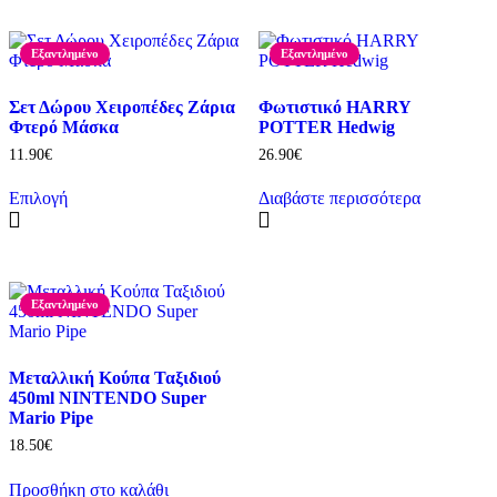
προϊόν
έχει
πολλαπλές
Εξαντλημένο
Εξαντλημένο
παραλλαγές.
Οι
επιλογές
Σετ Δώρου Χειροπέδες Ζάρια
Φωτιστικό HARRY
μπορούν
Φτερό Μάσκα
POTTER Hedwig
να
11.90
€
26.90
€
επιλεγούν
στη
Επιλογή
Διαβάστε περισσότερα
σελίδα
Αυτό
του
το
προϊόντος
προϊόν
έχει
πολλαπλές
Εξαντλημένο
παραλλαγές.
Οι
επιλογές
μπορούν
Μεταλλική Κούπα Ταξιδιού
να
450ml NINTENDO Super
επιλεγούν
Mario Pipe
στη
18.50
€
σελίδα
του
Προσθήκη στο καλάθι
προϊόντος