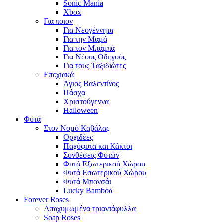
Sonic Mania
Xbox
Για ποιον
Για Νεογέννητα
Για την Μαμά
Για τον Μπαμπά
Για Νέους Οδηγούς
Για τους Ταξιδιώτες
Εποχιακά
Άγιος Βαλεντίνος
Πάσχα
Χριστούγεννα
Halloween
Φυτά
Στον Νομό Καβάλας
Ορχιδέες
Παχύφυτα και Κάκτοι
Συνθέσεις Φυτών
Φυτά Εξωτερικού Χώρου
Φυτά Εσωτερικού Χώρου
Φυτά Μπονσάι
Lucky Bamboo
Forever Roses
Αποχυμωμένα τριαντάφυλλα
Soap Roses