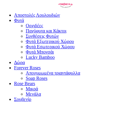
Αποστολές Λουλουδιών
Φυτά
Ορχιδέες
Παχύφυτα και Κάκτοι
Συνθέσεις Φυτών
Φυτά Εξωτερικού Χώρου
Φυτά Εσωτερικού Χώρου
Φυτά Μπονσάι
Lucky Bamboo
Δώρα
Forever Roses
Αποχυμωμένα τριαντάφυλλα
Soap Roses
Rose Βears
Μικρά
Μεγάλα
Σουβενίρ