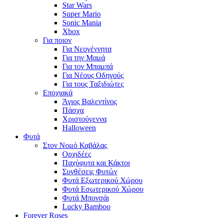
Star Wars
Super Mario
Sonic Mania
Xbox
Για ποιον
Για Νεογέννητα
Για την Μαμά
Για τον Μπαμπά
Για Νέους Οδηγούς
Για τους Ταξιδιώτες
Εποχιακά
Άγιος Βαλεντίνος
Πάσχα
Χριστούγεννα
Halloween
Φυτά
Στον Νομό Καβάλας
Ορχιδέες
Παχύφυτα και Κάκτοι
Συνθέσεις Φυτών
Φυτά Εξωτερικού Χώρου
Φυτά Εσωτερικού Χώρου
Φυτά Μπονσάι
Lucky Bamboo
Forever Roses