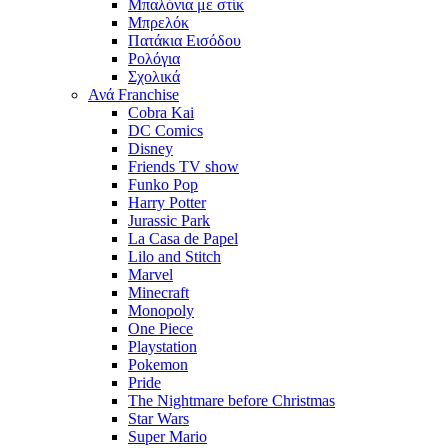
Μπαλόνια με στίκ
Μπρελόκ
Πατάκια Εισόδου
Ρολόγια
Σχολικά
Ανά Franchise
Cobra Kai
DC Comics
Disney
Friends TV show
Funko Pop
Harry Potter
Jurassic Park
La Casa de Papel
Lilo and Stitch
Marvel
Minecraft
Monopoly
One Piece
Playstation
Pokemon
Pride
The Nightmare before Christmas
Star Wars
Super Mario