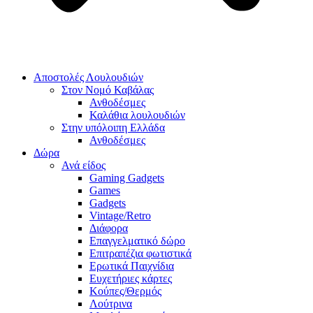
Αποστολές Λουλουδιών
Στον Νομό Καβάλας
Ανθοδέσμες
Καλάθια λουλουδιών
Στην υπόλοιπη Ελλάδα
Ανθοδέσμες
Δώρα
Ανά είδος
Gaming Gadgets
Games
Gadgets
Vintage/Retro
Διάφορα
Επαγγελματικό δώρο
Επιτραπέζια φωτιστικά
Ερωτικά Παιχνίδια
Ευχετήριες κάρτες
Κούπες/Θερμός
Λούτρινα