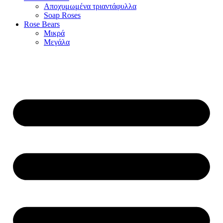
Αποχυμωμένα τριαντάφυλλα
Soap Roses
Rose Βears
Μικρά
Μεγάλα