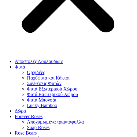
Αποστολές Λουλουδιών
Φυτά
Ορχιδέες
Παχύφυτα και Κάκτοι
Συνθέσεις Φυτών
Φυτά Εξωτερικού Χώρου
Φυτά Εσωτερικού Χώρου
Φυτά Μπονσάι
Lucky Bamboo
Δώρα
Forever Roses
Αποχυμωμένα τριαντάφυλλα
Soap Roses
Rose Βears