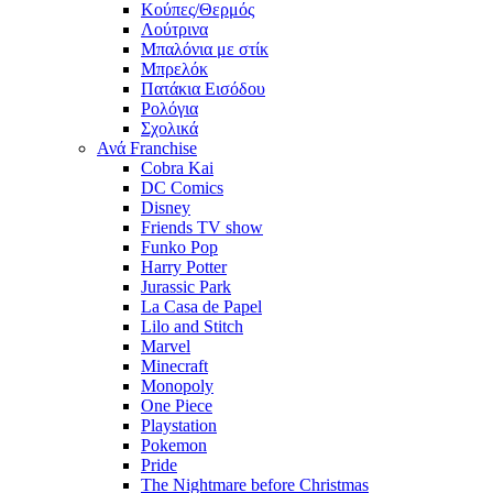
Κούπες/Θερμός
Λούτρινα
Μπαλόνια με στίκ
Μπρελόκ
Πατάκια Εισόδου
Ρολόγια
Σχολικά
Ανά Franchise
Cobra Kai
DC Comics
Disney
Friends TV show
Funko Pop
Harry Potter
Jurassic Park
La Casa de Papel
Lilo and Stitch
Marvel
Minecraft
Monopoly
One Piece
Playstation
Pokemon
Pride
The Nightmare before Christmas