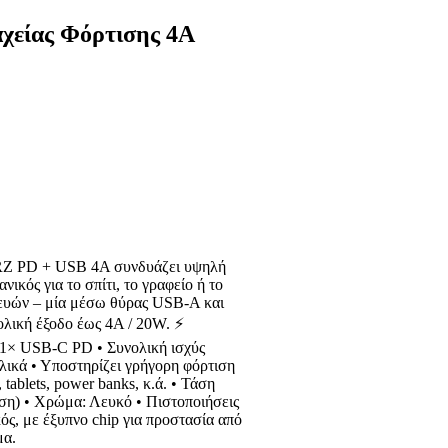
χείας Φόρτισης 4Α
URZ PD + USB 4A συνδυάζει υψηλή
ικός για το σπίτι, το γραφείο ή το
κευών – μία μέσω θύρας USB-A και
λική έξοδο έως 4A / 20W. ⚡
 1× USB-C PD • Συνολική ισχύς
λικά • Υποστηρίζει γρήγορη φόρτιση
 tablets, power banks, κ.ά. • Τάση
ήση) • Χρώμα: Λευκό • Πιστοποιήσεις
ς, με έξυπνο chip για προστασία από
μα.