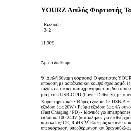
YOURZ Διπλός Φορτιστής Τα
Κωδικός:
342
11.90
€
Άμεσα διαθέσιμο
🔌 Διπλή δύναμη φόρτισης! Ο φορτιστής YO
απόδοση με ασφάλεια και κομψό σχεδιασμό. Ιδαν
ταξίδι, επιτρέπει ταυτόχρονη φόρτιση δύο συσ
μία μέσω USB-C PD (Power Delivery), με συνο
Χαρακτηριστικά: • Θύρες εξόδου: 1× USB-A +
εξόδου: έως 20W • Ρεύμα εξόδου: έως 4A συνο
(Fast Charging / PD) • Ιδανικός για smartphones,
εισόδου: 100-240V (κατάλληλος για διεθνή χρ
ασφαλείας: CE, RoHS 💡 Ελαφρύς και ανθεκτικό
υπερφόρτωση, υπερθέρμανση και βραχυκύκλω