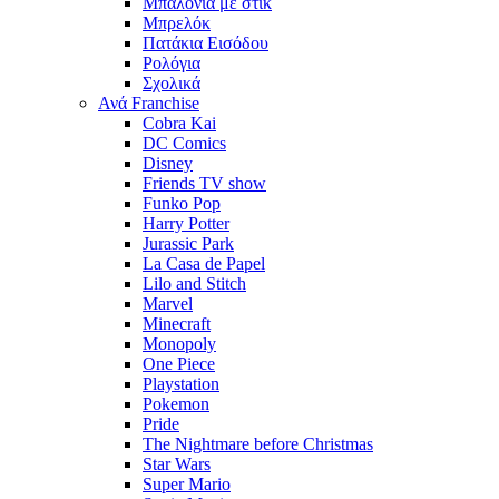
Μπαλόνια με στίκ
Μπρελόκ
Πατάκια Εισόδου
Ρολόγια
Σχολικά
Ανά Franchise
Cobra Kai
DC Comics
Disney
Friends TV show
Funko Pop
Harry Potter
Jurassic Park
La Casa de Papel
Lilo and Stitch
Marvel
Minecraft
Monopoly
One Piece
Playstation
Pokemon
Pride
The Nightmare before Christmas
Star Wars
Super Mario