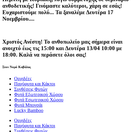
ανθοδετικής! Γινόμαστε καλύτεροι, χάρη σε εσάς!
Ευχαριστούμε πολύ... Τα ξαναλέμε Δευτέρα 17
Νοεμβρίου....
Χριστός Ανέστη! Το ανθοπωλείο μας σήμερα είναι
ανοιχτό έως τις 15:00 και Δευτέρα 13/04 10:00 με
18:00. Καλά να περάσετε όλοι σας!
Στον Νομό Καβάλας
Ορχιδέες
Παχύφυτα και Κάκτοι
Συνθέσεις Φυτών
Φυτά Εξωτερικού Χώρου
Φυτά Εσωτερικού Χώρου
Φυτά Μπονσάι
Lucky Bamboo
Ορχιδέες
Παχύφυτα και Κάκτοι
Συνθέσεις Φυτών