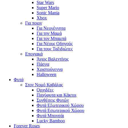
Star Wars
Super Mario
Sonic Mania
Xbox
Για ποιον
Για Νεογέννητα
Για την Μαμά
Για τον Μπαμπά
Για Νέους Οδηγούς
Για τους Ταξιδιώτες
Εποχιακά
Άγιος Βαλεντίνος
Πάσχα
Χριστούγεννα
Halloween
Φυτά
Στον Νομό Καβάλας
Ορχιδέες
Παχύφυτα και Κάκτοι
Συνθέσεις Φυτών
Φυτά Εξωτερικού Χώρου
Φυτά Εσωτερικού Χώρου
Φυτά Μπονσάι
Lucky Bamboo
Forever Roses