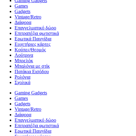
Gaming Gadgets
Games
Gadgets
Vintage/Retro
Διάφορα
Επαγγελματικό δώρο
Επιτραπέζια φωτιστικά
Ερωτικά Παιχνίδια
Ευχετήριες κάρτες
Κούπες/Θερμός
Λούτρινα
Μπρελόκ
Μπαλόνια με στίκ
Πατάκια Εισόδου
Ρολόγια
Σχολικά
Gaming Gadgets
Games
Gadgets
Vintage/Retro
Διάφορα
Επαγγελματικό δώρο
Επιτραπέζια φωτιστικά
Ερωτικά Παιχνίδια