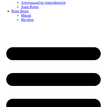
Αποχυμωμένα τριαντάφυλλα
Soap Roses
Rose Βears
Μικρά
Μεγάλα