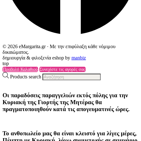
© 2026 eMargarita.gr · Με την επιφύλαξη κάθε νόμιμου
δικαιώματος.
δημιουργία & φιλοξενία eshop by
manbiz
top
Προβολή Καλαθιού
Συνεχίστε τις αγορές σας
Products search
Οι παραδόσεις παραγγελιών
εκτός πόλης
για την
Κυριακή της
Γιορτής της Μητέρας
θα
πραγματοποιηθούν κατά τις
απογευματινές ώρες
.
Το ανθοπωλείο μας θα είναι κλειστό για λίγες μέρες,
Πέμπτη με Κυριακή, λόγω συμμετοχής σε σεμινάριο