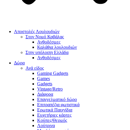
Αποστολές Λουλουδιών
Στον Νομό Καβάλας
Ανθοδέσμες
Καλάθια λουλουδιών
Στην υπόλοιπη Ελλάδα
Ανθοδέσμες
Δώρα
Ανά είδος
Gaming Gadgets
Games
Gadgets
Vintage/Retro
Διάφορα
Επαγγελματικό δώρο
Επιτραπέζια φωτιστικά
Ερωτικά Παιχνίδια
Ευχετήριες κάρτες
Κούπες/Θερμός
Λούτρινα