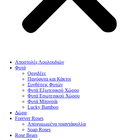
Αποστολές Λουλουδιών
Φυτά
Ορχιδέες
Παχύφυτα και Κάκτοι
Συνθέσεις Φυτών
Φυτά Εξωτερικού Χώρου
Φυτά Εσωτερικού Χώρου
Φυτά Μπονσάι
Lucky Bamboo
Δώρα
Forever Roses
Αποχυμωμένα τριαντάφυλλα
Soap Roses
Rose Βears