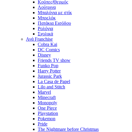
Κούπες/Θερμός
Λούτρινα
Μπαλόνια με στίκ
Μπρελόκ
Πατάκια Εισόδου
Ρολόγια
Σχολικά
Ανά Franchise
Cobra Kai
DC Comics
Disney
Friends TV show
Funko Pop
Harry Potter
Jurassic Park
La Casa de Papel
Lilo and Stitch
Marvel
Minecraft
Monopoly
One Piece
Playstation
Pokemon
Pride
The Nightmare before Christmas