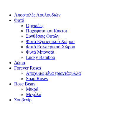
Αποστολές Λουλουδιών
Φυτά
Ορχιδέες
Παχύφυτα και Κάκτοι
Συνθέσεις Φυτών
Φυτά Εξωτερικού Χώρου
Φυτά Εσωτερικού Χώρου
Φυτά Μπονσάι
Lucky Bamboo
Δώρα
Forever Roses
Αποχυμωμένα τριαντάφυλλα
Soap Roses
Rose Βears
Μικρά
Μεγάλα
Σουβενίρ