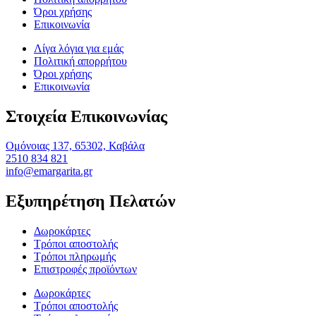
Όροι χρήσης
Επικοινωνία
Λίγα λόγια για εμάς
Πολιτική απορρήτου
Όροι χρήσης
Επικοινωνία
Στοιχεία Επικοινωνίας
Ομόνοιας 137, 65302, Καβάλα
2510 834 821
info@emargarita.gr
Εξυπηρέτηση Πελατών
Δωροκάρτες
Τρόποι αποστολής
Τρόποι πληρωμής
Επιστροφές προϊόντων
Δωροκάρτες
Τρόποι αποστολής