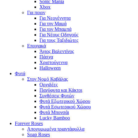
Sonic Mania
Xbox
Για ποιον
Για Νεογέννητα
Για την Μαμά
Για τον Μπαμπά
Για Νέους Οδηγούς
Για τους Ταξιδιώτες
Εποχιακά
Άγιος Βαλεντίνος
Πάσχα
Χριστούγεννα
Halloween
Φυτά
Στον Νομό Καβάλας
Ορχιδέες
Παχύφυτα και Κάκτοι
Συνθέσεις Φυτών
Φυτά Εξωτερικού Χώρου
Φυτά Εσωτερικού Χώρου
Φυτά Μπονσάι
Lucky Bamboo
Forever Roses
Αποχυμωμένα τριαντάφυλλα
Soap Roses