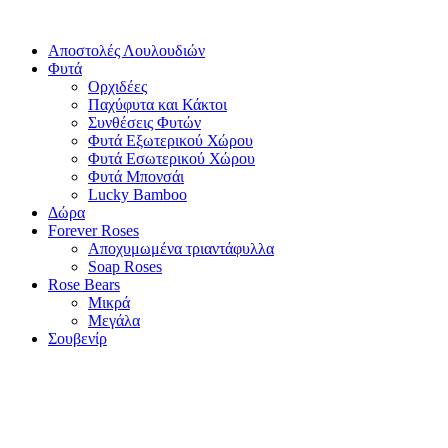
Αποστολές Λουλουδιών
Φυτά
Ορχιδέες
Παχύφυτα και Κάκτοι
Συνθέσεις Φυτών
Φυτά Εξωτερικού Χώρου
Φυτά Εσωτερικού Χώρου
Φυτά Μπονσάι
Lucky Bamboo
Δώρα
Forever Roses
Αποχυμωμένα τριαντάφυλλα
Soap Roses
Rose Βears
Μικρά
Μεγάλα
Σουβενίρ