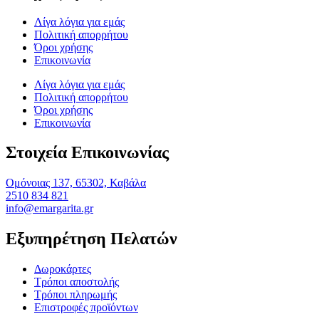
Λίγα λόγια για εμάς
Πολιτική απορρήτου
Όροι χρήσης
Επικοινωνία
Λίγα λόγια για εμάς
Πολιτική απορρήτου
Όροι χρήσης
Επικοινωνία
Στοιχεία Επικοινωνίας
Ομόνοιας 137, 65302, Καβάλα
2510 834 821
info@emargarita.gr
Εξυπηρέτηση Πελατών
Δωροκάρτες
Τρόποι αποστολής
Τρόποι πληρωμής
Επιστροφές προϊόντων