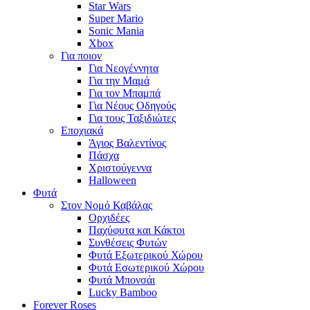
Star Wars
Super Mario
Sonic Mania
Xbox
Για ποιον
Για Νεογέννητα
Για την Μαμά
Για τον Μπαμπά
Για Νέους Οδηγούς
Για τους Ταξιδιώτες
Εποχιακά
Άγιος Βαλεντίνος
Πάσχα
Χριστούγεννα
Halloween
Φυτά
Στον Νομό Καβάλας
Ορχιδέες
Παχύφυτα και Κάκτοι
Συνθέσεις Φυτών
Φυτά Εξωτερικού Χώρου
Φυτά Εσωτερικού Χώρου
Φυτά Μπονσάι
Lucky Bamboo
Forever Roses