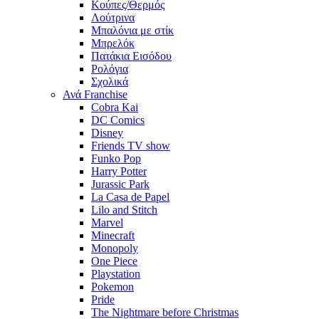
Κούπες/Θερμός
Λούτρινα
Μπαλόνια με στίκ
Μπρελόκ
Πατάκια Εισόδου
Ρολόγια
Σχολικά
Ανά Franchise
Cobra Kai
DC Comics
Disney
Friends TV show
Funko Pop
Harry Potter
Jurassic Park
La Casa de Papel
Lilo and Stitch
Marvel
Minecraft
Monopoly
One Piece
Playstation
Pokemon
Pride
The Nightmare before Christmas