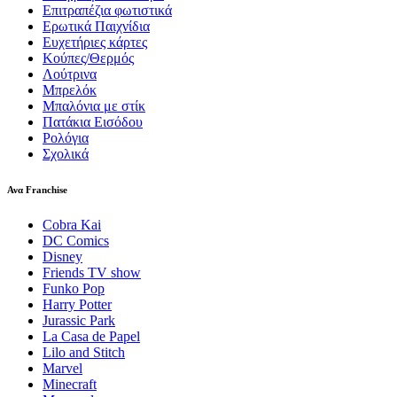
Επιτραπέζια φωτιστικά
Ερωτικά Παιχνίδια
Ευχετήριες κάρτες
Κούπες/Θερμός
Λούτρινα
Μπρελόκ
Μπαλόνια με στίκ
Πατάκια Εισόδου
Ρολόγια
Σχολικά
Ανα Franchise
Cobra Kai
DC Comics
Disney
Friends TV show
Funko Pop
Harry Potter
Jurassic Park
La Casa de Papel
Lilo and Stitch
Marvel
Minecraft