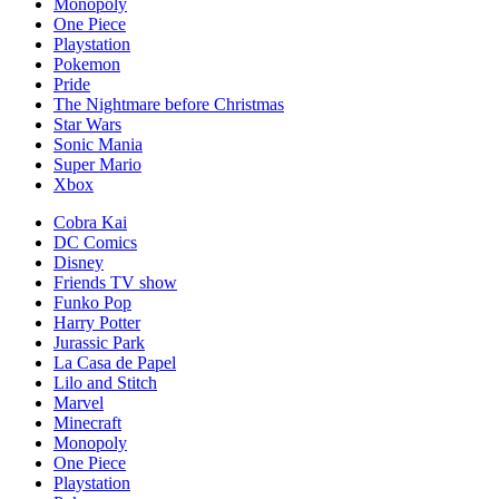
Monopoly
One Piece
Playstation
Pokemon
Pride
The Nightmare before Christmas
Star Wars
Sonic Mania
Super Mario
Xbox
Cobra Kai
DC Comics
Disney
Friends TV show
Funko Pop
Harry Potter
Jurassic Park
La Casa de Papel
Lilo and Stitch
Marvel
Minecraft
Monopoly
One Piece
Playstation