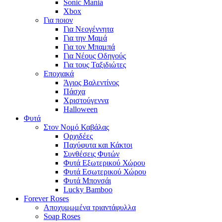
Sonic Mania
Xbox
Για ποιον
Για Νεογέννητα
Για την Μαμά
Για τον Μπαμπά
Για Νέους Οδηγούς
Για τους Ταξιδιώτες
Εποχιακά
Άγιος Βαλεντίνος
Πάσχα
Χριστούγεννα
Halloween
Φυτά
Στον Νομό Καβάλας
Ορχιδέες
Παχύφυτα και Κάκτοι
Συνθέσεις Φυτών
Φυτά Εξωτερικού Χώρου
Φυτά Εσωτερικού Χώρου
Φυτά Μπονσάι
Lucky Bamboo
Forever Roses
Αποχυμωμένα τριαντάφυλλα
Soap Roses