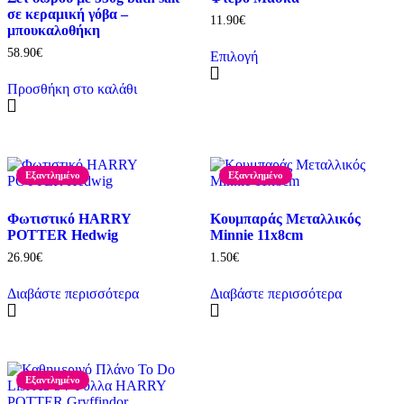
σε κεραμική γόβα –
11.90
€
μπουκαλοθήκη
58.90
€
Επιλογή
Αυτό
το
Προσθήκη στο καλάθι
προϊόν
έχει
πολλαπλές
παραλλαγές.
Οι
Εξαντλημένο
Εξαντλημένο
επιλογές
μπορούν
να
Φωτιστικό HARRY
Κουμπαράς Μεταλλικός
επιλεγούν
POTTER Hedwig
Minnie 11x8cm
στη
26.90
€
1.50
€
σελίδα
του
Διαβάστε περισσότερα
Διαβάστε περισσότερα
προϊόντος
Εξαντλημένο