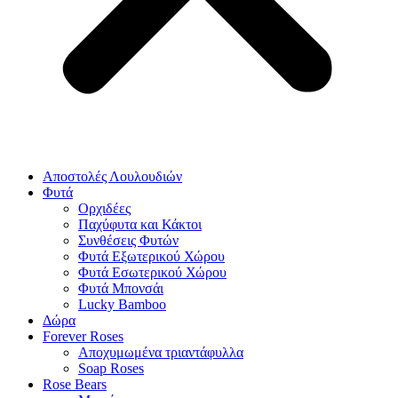
Αποστολές Λουλουδιών
Φυτά
Ορχιδέες
Παχύφυτα και Κάκτοι
Συνθέσεις Φυτών
Φυτά Εξωτερικού Χώρου
Φυτά Εσωτερικού Χώρου
Φυτά Μπονσάι
Lucky Bamboo
Δώρα
Forever Roses
Αποχυμωμένα τριαντάφυλλα
Soap Roses
Rose Βears