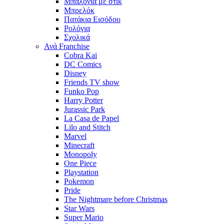
Μπαλόνια με στίκ
Μπρελόκ
Πατάκια Εισόδου
Ρολόγια
Σχολικά
Ανά Franchise
Cobra Kai
DC Comics
Disney
Friends TV show
Funko Pop
Harry Potter
Jurassic Park
La Casa de Papel
Lilo and Stitch
Marvel
Minecraft
Monopoly
One Piece
Playstation
Pokemon
Pride
The Nightmare before Christmas
Star Wars
Super Mario