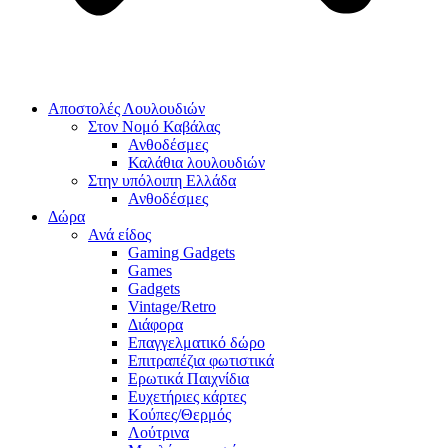
Αποστολές Λουλουδιών
Στον Νομό Καβάλας
Ανθοδέσμες
Καλάθια λουλουδιών
Στην υπόλοιπη Ελλάδα
Ανθοδέσμες
Δώρα
Ανά είδος
Gaming Gadgets
Games
Gadgets
Vintage/Retro
Διάφορα
Επαγγελματικό δώρο
Επιτραπέζια φωτιστικά
Ερωτικά Παιχνίδια
Ευχετήριες κάρτες
Κούπες/Θερμός
Λούτρινα