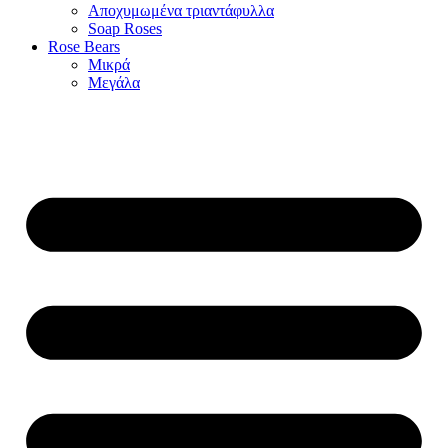
Αποχυμωμένα τριαντάφυλλα
Soap Roses
Rose Βears
Μικρά
Μεγάλα