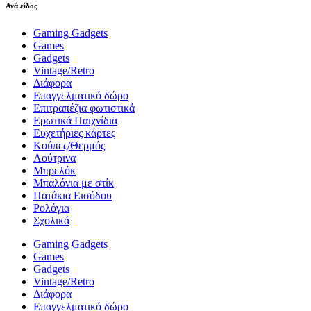
Ανά είδος
Gaming Gadgets
Games
Gadgets
Vintage/Retro
Διάφορα
Επαγγελματικό δώρο
Επιτραπέζια φωτιστικά
Ερωτικά Παιχνίδια
Ευχετήριες κάρτες
Κούπες/Θερμός
Λούτρινα
Μπρελόκ
Μπαλόνια με στίκ
Πατάκια Εισόδου
Ρολόγια
Σχολικά
Gaming Gadgets
Games
Gadgets
Vintage/Retro
Διάφορα
Επαγγελματικό δώρο