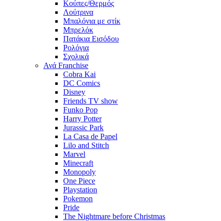
Κούπες/Θερμός
Λούτρινα
Μπαλόνια με στίκ
Μπρελόκ
Πατάκια Εισόδου
Ρολόγια
Σχολικά
Ανά Franchise
Cobra Kai
DC Comics
Disney
Friends TV show
Funko Pop
Harry Potter
Jurassic Park
La Casa de Papel
Lilo and Stitch
Marvel
Minecraft
Monopoly
One Piece
Playstation
Pokemon
Pride
The Nightmare before Christmas