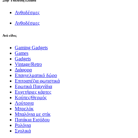
Στην Υπόλοιπη Ελλάδα
Ανθοδέσμες
Ανθοδέσμες
Ανά είδος
Gaming Gadgets
Games
Gadgets
Vintage/Retro
Διάφορα
Επαγγελματικό δώρο
Επιτραπέζια φωτιστικά
Ερωτικά Παιχνίδια
Ευχετήριες κάρτες
Κούπες/Θερμός
Λούτρινα
Μπρελόκ
Μπαλόνια με στίκ
Πατάκια Εισόδου
Ρολόγια
Σχολικά