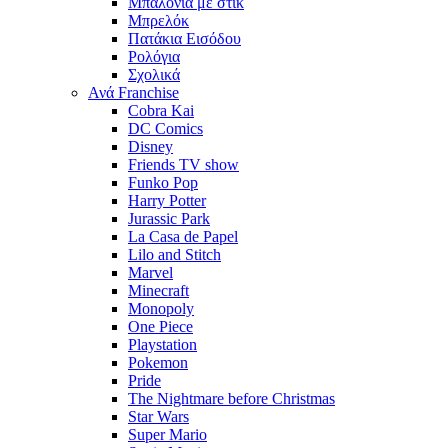
Μπαλόνια με στίκ
Μπρελόκ
Πατάκια Εισόδου
Ρολόγια
Σχολικά
Ανά Franchise
Cobra Kai
DC Comics
Disney
Friends TV show
Funko Pop
Harry Potter
Jurassic Park
La Casa de Papel
Lilo and Stitch
Marvel
Minecraft
Monopoly
One Piece
Playstation
Pokemon
Pride
The Nightmare before Christmas
Star Wars
Super Mario