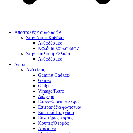
Αποστολές Λουλουδιών
Στον Νομό Καβάλας
Ανθοδέσμες
Καλάθια λουλουδιών
Στην υπόλοιπη Ελλάδα
Ανθοδέσμες
Δώρα
Ανά είδος
Gaming Gadgets
Games
Gadgets
Vintage/Retro
Διάφορα
Επαγγελματικό δώρο
Επιτραπέζια φωτιστικά
Ερωτικά Παιχνίδια
Ευχετήριες κάρτες
Κούπες/Θερμός
Λούτρινα