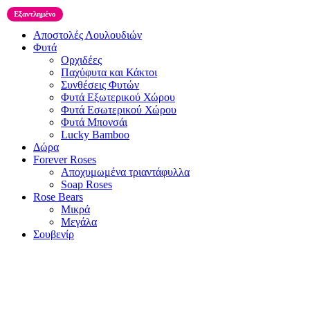
Εξαντλημένο
Αποστολές Λουλουδιών
Φυτά
Ορχιδέες
Παχύφυτα και Κάκτοι
Συνθέσεις Φυτών
Φυτά Εξωτερικού Χώρου
Φυτά Εσωτερικού Χώρου
Φυτά Μπονσάι
Lucky Bamboo
Δώρα
Forever Roses
Αποχυμωμένα τριαντάφυλλα
Soap Roses
Rose Βears
Μικρά
Μεγάλα
Σουβενίρ