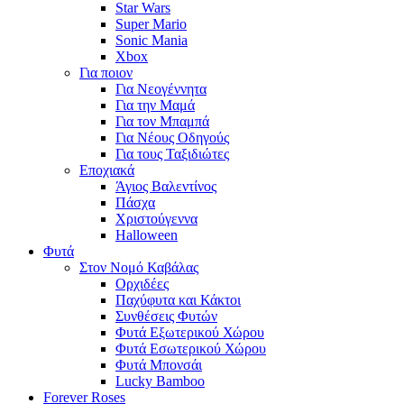
Star Wars
Super Mario
Sonic Mania
Xbox
Για ποιον
Για Νεογέννητα
Για την Μαμά
Για τον Μπαμπά
Για Νέους Οδηγούς
Για τους Ταξιδιώτες
Εποχιακά
Άγιος Βαλεντίνος
Πάσχα
Χριστούγεννα
Halloween
Φυτά
Στον Νομό Καβάλας
Ορχιδέες
Παχύφυτα και Κάκτοι
Συνθέσεις Φυτών
Φυτά Εξωτερικού Χώρου
Φυτά Εσωτερικού Χώρου
Φυτά Μπονσάι
Lucky Bamboo
Forever Roses