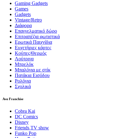
Gaming Gadgets
Games
Gadgets
Vintage/Retro
Διάφορα
Επαγγελματικό δώρο
Επιτραπέζια φωτιστικά
Ερωτικά Παιχνίδια
Ευχετήριες κάρτες
Κούπες/Θερμός
Λούτρινα
Μπρελόκ
Μπαλόνια με στίκ
Πατάκια Εισόδου
Ρολόγια
Σχολικά
Ανα Franchise
Cobra Kai
DC Comics
Disney
Friends TV show
Funko Pop