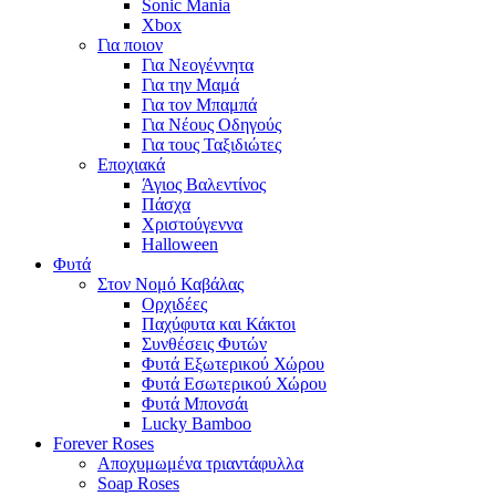
Sonic Mania
Xbox
Για ποιον
Για Νεογέννητα
Για την Μαμά
Για τον Μπαμπά
Για Νέους Οδηγούς
Για τους Ταξιδιώτες
Εποχιακά
Άγιος Βαλεντίνος
Πάσχα
Χριστούγεννα
Halloween
Φυτά
Στον Νομό Καβάλας
Ορχιδέες
Παχύφυτα και Κάκτοι
Συνθέσεις Φυτών
Φυτά Εξωτερικού Χώρου
Φυτά Εσωτερικού Χώρου
Φυτά Μπονσάι
Lucky Bamboo
Forever Roses
Αποχυμωμένα τριαντάφυλλα
Soap Roses