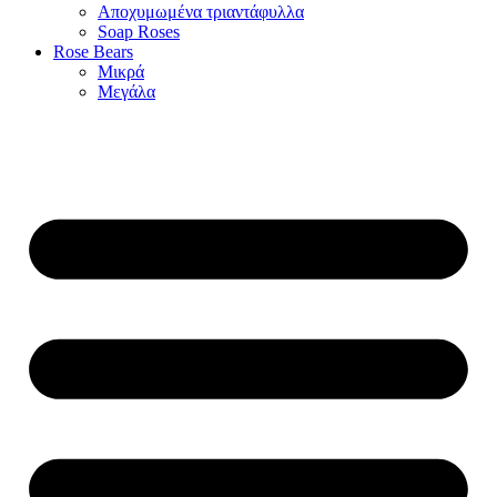
Αποχυμωμένα τριαντάφυλλα
Soap Roses
Rose Βears
Μικρά
Μεγάλα