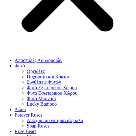
Αποστολές Λουλουδιών
Φυτά
Ορχιδέες
Παχύφυτα και Κάκτοι
Συνθέσεις Φυτών
Φυτά Εξωτερικού Χώρου
Φυτά Εσωτερικού Χώρου
Φυτά Μπονσάι
Lucky Bamboo
Δώρα
Forever Roses
Αποχυμωμένα τριαντάφυλλα
Soap Roses
Rose Βears