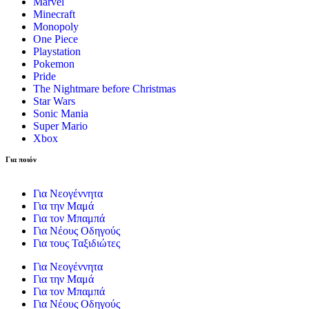
Marvel
Minecraft
Monopoly
One Piece
Playstation
Pokemon
Pride
The Nightmare before Christmas
Star Wars
Sonic Mania
Super Mario
Xbox
Για ποιόν
Για Νεογέννητα
Για την Μαμά
Για τον Μπαμπά
Για Νέους Οδηγούς
Για τους Ταξιδιώτες
Για Νεογέννητα
Για την Μαμά
Για τον Μπαμπά
Για Νέους Οδηγούς