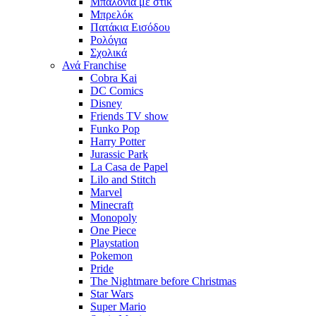
Μπαλόνια με στίκ
Μπρελόκ
Πατάκια Εισόδου
Ρολόγια
Σχολικά
Ανά Franchise
Cobra Kai
DC Comics
Disney
Friends TV show
Funko Pop
Harry Potter
Jurassic Park
La Casa de Papel
Lilo and Stitch
Marvel
Minecraft
Monopoly
One Piece
Playstation
Pokemon
Pride
The Nightmare before Christmas
Star Wars
Super Mario