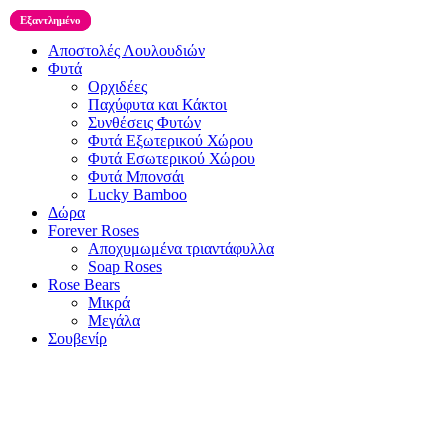
Εξαντλημένο
Εξαντλημένο
Εξαντλημένο
Αποστολές Λουλουδιών
Φυτά
Ορχιδέες
Παχύφυτα και Κάκτοι
Συνθέσεις Φυτών
Φυτά Εξωτερικού Χώρου
Φυτά Εσωτερικού Χώρου
Φυτά Μπονσάι
Lucky Bamboo
Δώρα
Forever Roses
Αποχυμωμένα τριαντάφυλλα
Soap Roses
Rose Βears
Μικρά
Μεγάλα
Σουβενίρ