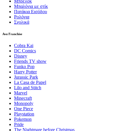
Μπρελόκ
Μπαλόνια με στίκ
Πατάκια Εισόδου
Ρολόγια
Σχολικά
Ανα Franchise
Cobra Kai
DC Comics
Disney
Friends TV show
Funko Pop
Harry Potter
Jurassic Park
La Casa de Papel
Lilo and Stitch
Marvel
Minecraft
Monopoly
One Piece
Playstation
Pokemon
Pride
The Nightmare before Christmas