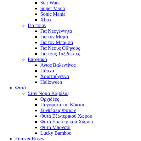
Star Wars
Super Mario
Sonic Mania
Xbox
Για ποιον
Για Νεογέννητα
Για την Μαμά
Για τον Μπαμπά
Για Νέους Οδηγούς
Για τους Ταξιδιώτες
Εποχιακά
Άγιος Βαλεντίνος
Πάσχα
Χριστούγεννα
Halloween
Φυτά
Στον Νομό Καβάλας
Ορχιδέες
Παχύφυτα και Κάκτοι
Συνθέσεις Φυτών
Φυτά Εξωτερικού Χώρου
Φυτά Εσωτερικού Χώρου
Φυτά Μπονσάι
Lucky Bamboo
Forever Roses