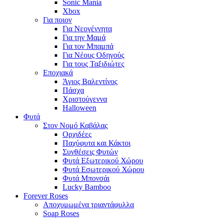
Sonic Mania
Xbox
Για ποιον
Για Νεογέννητα
Για την Μαμά
Για τον Μπαμπά
Για Νέους Οδηγούς
Για τους Ταξιδιώτες
Εποχιακά
Άγιος Βαλεντίνος
Πάσχα
Χριστούγεννα
Halloween
Φυτά
Στον Νομό Καβάλας
Ορχιδέες
Παχύφυτα και Κάκτοι
Συνθέσεις Φυτών
Φυτά Εξωτερικού Χώρου
Φυτά Εσωτερικού Χώρου
Φυτά Μπονσάι
Lucky Bamboo
Forever Roses
Αποχυμωμένα τριαντάφυλλα
Soap Roses