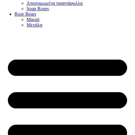
Αποχυμωμένα τριαντάφυλλα
Soap Roses
Rose Βears
Μικρά
Μεγάλα