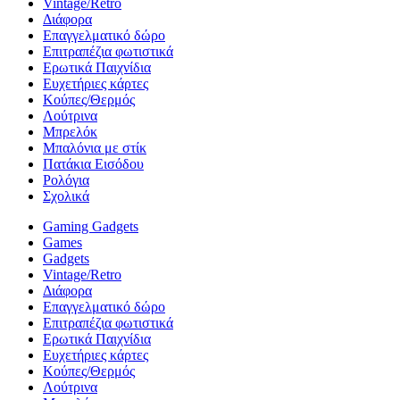
Vintage/Retro
Διάφορα
Επαγγελματικό δώρο
Επιτραπέζια φωτιστικά
Ερωτικά Παιχνίδια
Ευχετήριες κάρτες
Κούπες/Θερμός
Λούτρινα
Μπρελόκ
Μπαλόνια με στίκ
Πατάκια Εισόδου
Ρολόγια
Σχολικά
Gaming Gadgets
Games
Gadgets
Vintage/Retro
Διάφορα
Επαγγελματικό δώρο
Επιτραπέζια φωτιστικά
Ερωτικά Παιχνίδια
Ευχετήριες κάρτες
Κούπες/Θερμός
Λούτρινα