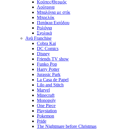
Κούπες/Θερμός
Λούτρινα
Μπαλόνια με στίκ
Μπρελόκ
Πατάκια Εισόδου
Ρολόγια
Σχολικά
Ανά Franchise
Cobra Kai
DC Comics
Disney
Friends TV show
Funko Pop
Harry Potter
Jurassic Park
La Casa de Papel
Lilo and Stitch
Marvel
Minecraft
Monopoly
One Piece
Playstation
Pokemon
Pride
The Nightmare before Christmas