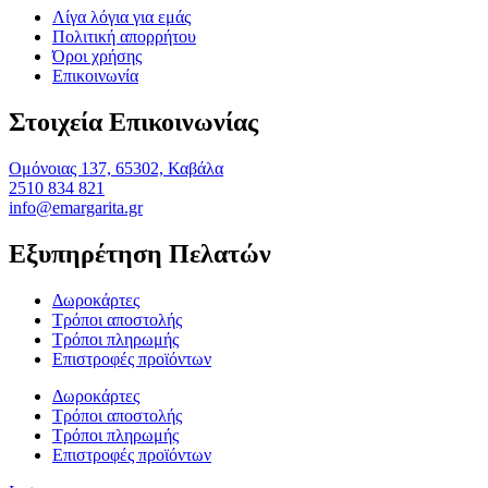
Λίγα λόγια για εμάς
Πολιτική απορρήτου
Όροι χρήσης
Επικοινωνία
Στοιχεία Επικοινωνίας
Ομόνοιας 137, 65302, Καβάλα
2510 834 821
info@emargarita.gr
Εξυπηρέτηση Πελατών
Δωροκάρτες
Τρόποι αποστολής
Τρόποι πληρωμής
Επιστροφές προϊόντων
Δωροκάρτες
Τρόποι αποστολής
Τρόποι πληρωμής
Επιστροφές προϊόντων