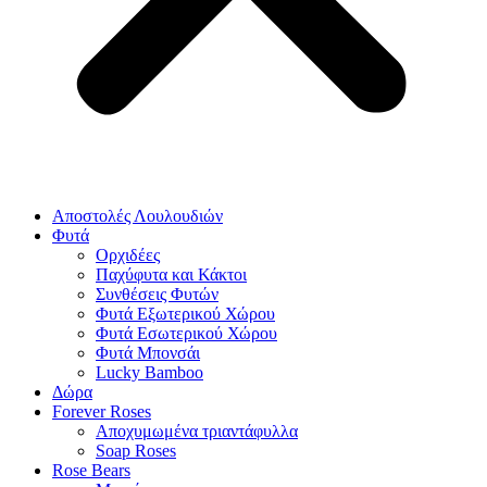
Αποστολές Λουλουδιών
Φυτά
Ορχιδέες
Παχύφυτα και Κάκτοι
Συνθέσεις Φυτών
Φυτά Εξωτερικού Χώρου
Φυτά Εσωτερικού Χώρου
Φυτά Μπονσάι
Lucky Bamboo
Δώρα
Forever Roses
Αποχυμωμένα τριαντάφυλλα
Soap Roses
Rose Βears