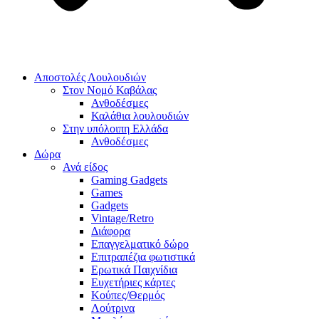
Αποστολές Λουλουδιών
Στον Νομό Καβάλας
Ανθοδέσμες
Καλάθια λουλουδιών
Στην υπόλοιπη Ελλάδα
Ανθοδέσμες
Δώρα
Ανά είδος
Gaming Gadgets
Games
Gadgets
Vintage/Retro
Διάφορα
Επαγγελματικό δώρο
Επιτραπέζια φωτιστικά
Ερωτικά Παιχνίδια
Ευχετήριες κάρτες
Κούπες/Θερμός
Λούτρινα