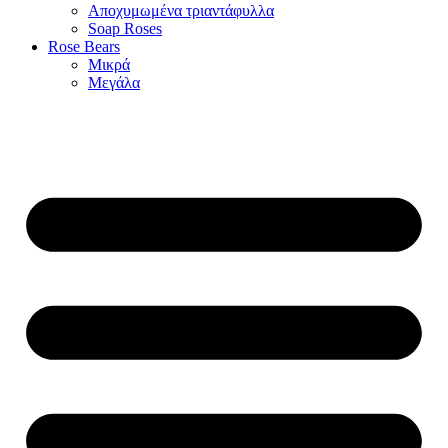
Αποχυμωμένα τριαντάφυλλα
Soap Roses
Rose Βears
Μικρά
Μεγάλα