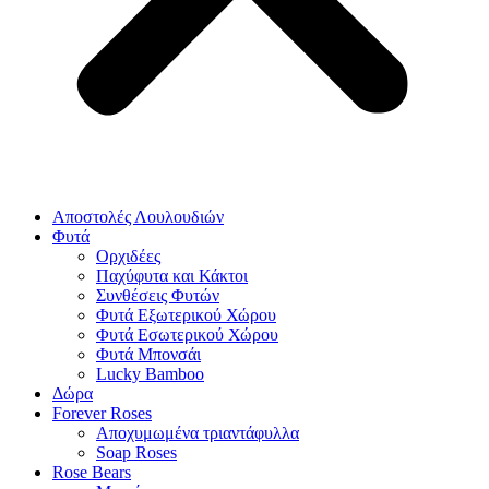
Αποστολές Λουλουδιών
Φυτά
Ορχιδέες
Παχύφυτα και Κάκτοι
Συνθέσεις Φυτών
Φυτά Εξωτερικού Χώρου
Φυτά Εσωτερικού Χώρου
Φυτά Μπονσάι
Lucky Bamboo
Δώρα
Forever Roses
Αποχυμωμένα τριαντάφυλλα
Soap Roses
Rose Βears