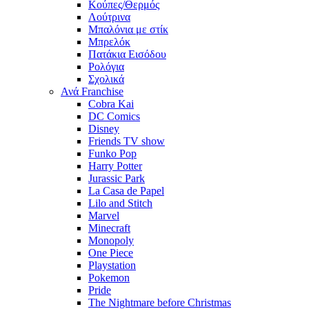
Κούπες/Θερμός
Λούτρινα
Μπαλόνια με στίκ
Μπρελόκ
Πατάκια Εισόδου
Ρολόγια
Σχολικά
Ανά Franchise
Cobra Kai
DC Comics
Disney
Friends TV show
Funko Pop
Harry Potter
Jurassic Park
La Casa de Papel
Lilo and Stitch
Marvel
Minecraft
Monopoly
One Piece
Playstation
Pokemon
Pride
The Nightmare before Christmas