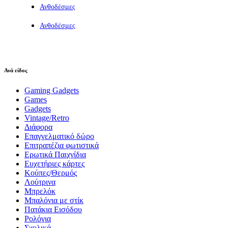
Ανθοδέσμες
Ανθοδέσμες
Ανά είδος
Gaming Gadgets
Games
Gadgets
Vintage/Retro
Διάφορα
Επαγγελματικό δώρο
Επιτραπέζια φωτιστικά
Ερωτικά Παιχνίδια
Ευχετήριες κάρτες
Κούπες/Θερμός
Λούτρινα
Μπρελόκ
Μπαλόνια με στίκ
Πατάκια Εισόδου
Ρολόγια
Σχολικά