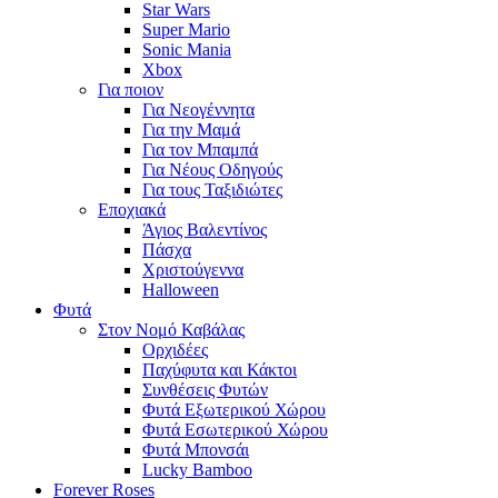
Star Wars
Super Mario
Sonic Mania
Xbox
Για ποιον
Για Νεογέννητα
Για την Μαμά
Για τον Μπαμπά
Για Νέους Οδηγούς
Για τους Ταξιδιώτες
Εποχιακά
Άγιος Βαλεντίνος
Πάσχα
Χριστούγεννα
Halloween
Φυτά
Στον Νομό Καβάλας
Ορχιδέες
Παχύφυτα και Κάκτοι
Συνθέσεις Φυτών
Φυτά Εξωτερικού Χώρου
Φυτά Εσωτερικού Χώρου
Φυτά Μπονσάι
Lucky Bamboo
Forever Roses