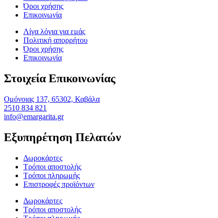
Όροι χρήσης
Επικοινωνία
Λίγα λόγια για εμάς
Πολιτική απορρήτου
Όροι χρήσης
Επικοινωνία
Στοιχεία Επικοινωνίας
Ομόνοιας 137, 65302, Καβάλα
2510 834 821
info@emargarita.gr
Εξυπηρέτηση Πελατών
Δωροκάρτες
Τρόποι αποστολής
Τρόποι πληρωμής
Επιστροφές προϊόντων
Δωροκάρτες
Τρόποι αποστολής