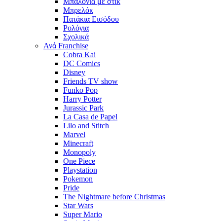
Μπαλόνια με στίκ
Μπρελόκ
Πατάκια Εισόδου
Ρολόγια
Σχολικά
Ανά Franchise
Cobra Kai
DC Comics
Disney
Friends TV show
Funko Pop
Harry Potter
Jurassic Park
La Casa de Papel
Lilo and Stitch
Marvel
Minecraft
Monopoly
One Piece
Playstation
Pokemon
Pride
The Nightmare before Christmas
Star Wars
Super Mario