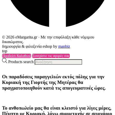
© 2026 eMargarita.gr · Με την επιφύλαξη κάθε νόμιμου
δικαιώματος.
δημιουργία & φιλοξενία eshop by
manbiz
top
Προβολή Καλαθιού
Συνεχίστε τις αγορές σας
Products search
Οι παραδόσεις παραγγελιών
εκτός πόλης
για την
Κυριακή της
Γιορτής της Μητέρας
θα
πραγματοποιηθούν κατά τις
απογευματινές ώρες
.
Το ανθοπωλείο μας θα είναι κλειστό για λίγες μέρες,
Πέμπτη με Κυριακή, λόγω συμμετοχής σε σεμινάριο