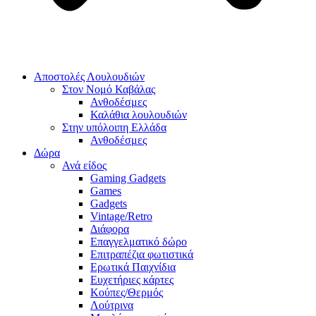
Αποστολές Λουλουδιών
Στον Νομό Καβάλας
Ανθοδέσμες
Καλάθια λουλουδιών
Στην υπόλοιπη Ελλάδα
Ανθοδέσμες
Δώρα
Ανά είδος
Gaming Gadgets
Games
Gadgets
Vintage/Retro
Διάφορα
Επαγγελματικό δώρο
Επιτραπέζια φωτιστικά
Ερωτικά Παιχνίδια
Ευχετήριες κάρτες
Κούπες/Θερμός
Λούτρινα