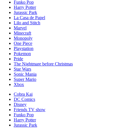
Funko Pop
Harry Potter
Jurassic Park
La Casa de Papel
Lilo and Stitch
Marvel
Minecraft
Monopoly
One Piece
Playstation
Pokemon
Pride
The Nightmare before Christmas
Star Wars
Sonic Mania
Super Mario
Xbox
Cobra Kai
DC Comics
Disney
Friends TV show
Funko Pop
Harry Potter
Jurassic Park