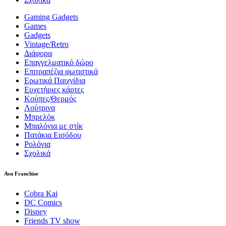
Gaming Gadgets
Games
Gadgets
Vintage/Retro
Διάφορα
Επαγγελματικό δώρο
Επιτραπέζια φωτιστικά
Ερωτικά Παιχνίδια
Ευχετήριες κάρτες
Κούπες/Θερμός
Λούτρινα
Μπρελόκ
Μπαλόνια με στίκ
Πατάκια Εισόδου
Ρολόγια
Σχολικά
Ανα Franchise
Cobra Kai
DC Comics
Disney
Friends TV show