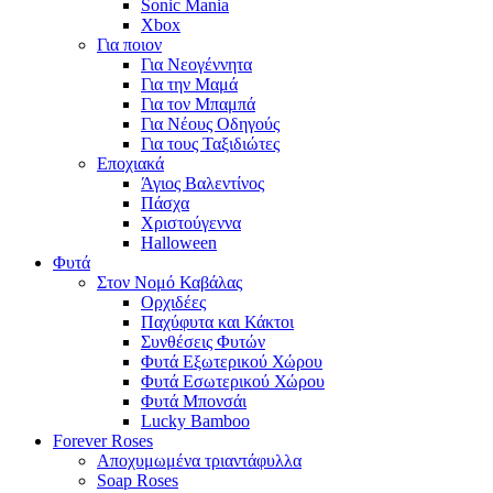
Sonic Mania
Xbox
Για ποιον
Για Νεογέννητα
Για την Μαμά
Για τον Μπαμπά
Για Νέους Οδηγούς
Για τους Ταξιδιώτες
Εποχιακά
Άγιος Βαλεντίνος
Πάσχα
Χριστούγεννα
Halloween
Φυτά
Στον Νομό Καβάλας
Ορχιδέες
Παχύφυτα και Κάκτοι
Συνθέσεις Φυτών
Φυτά Εξωτερικού Χώρου
Φυτά Εσωτερικού Χώρου
Φυτά Μπονσάι
Lucky Bamboo
Forever Roses
Αποχυμωμένα τριαντάφυλλα
Soap Roses