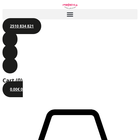
2510 834 821
Cart
(0)
0.00
€
0