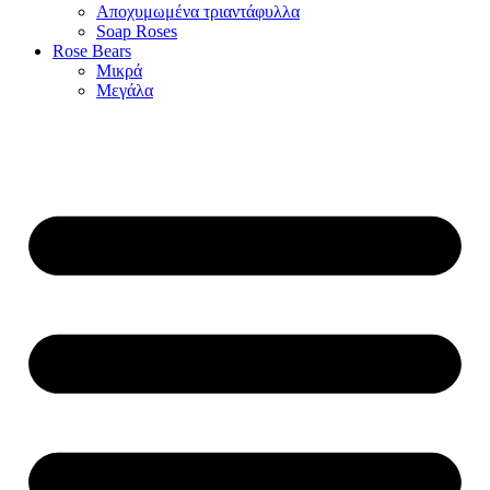
Αποχυμωμένα τριαντάφυλλα
Soap Roses
Rose Βears
Μικρά
Μεγάλα