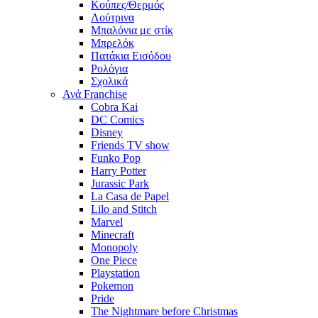
Κούπες/Θερμός
Λούτρινα
Μπαλόνια με στίκ
Μπρελόκ
Πατάκια Εισόδου
Ρολόγια
Σχολικά
Ανά Franchise
Cobra Kai
DC Comics
Disney
Friends TV show
Funko Pop
Harry Potter
Jurassic Park
La Casa de Papel
Lilo and Stitch
Marvel
Minecraft
Monopoly
One Piece
Playstation
Pokemon
Pride
The Nightmare before Christmas