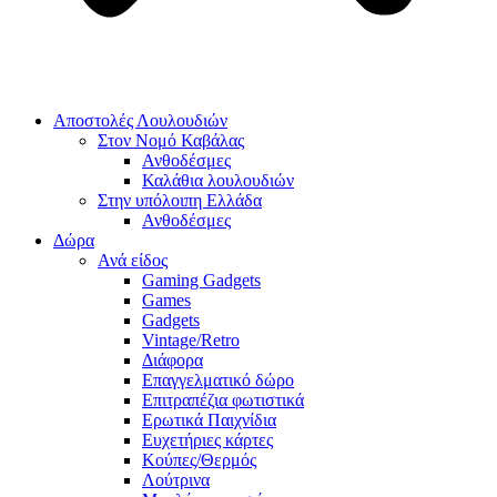
Αποστολές Λουλουδιών
Στον Νομό Καβάλας
Ανθοδέσμες
Καλάθια λουλουδιών
Στην υπόλοιπη Ελλάδα
Ανθοδέσμες
Δώρα
Ανά είδος
Gaming Gadgets
Games
Gadgets
Vintage/Retro
Διάφορα
Επαγγελματικό δώρο
Επιτραπέζια φωτιστικά
Ερωτικά Παιχνίδια
Ευχετήριες κάρτες
Κούπες/Θερμός
Λούτρινα