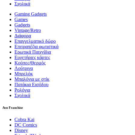
Σχολικά
Gaming Gadgets
Games
Gadgets
Vintage/Retro
Διάφορα
Επαγγελματικό δώρο
Επιτραπέζια φωτιστικά
Ερωτικά Παιχνίδια
Ευχετήριες κάρτες
Κούπες/Θερμός
Λούτρινα
Μπρελόκ
Μπαλόνια με στίκ
Πατάκια Εισόδου
Ρολόγια
Σχολικά
Ανα Franchise
Cobra Kai
DC Comics
Disney