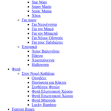
Star Wars
Super Mario
Sonic Mania
Xbox
Για ποιον
Για Νεογέννητα
Για την Μαμά
Για τον Μπαμπά
Για Νέους Οδηγούς
Για τους Ταξιδιώτες
Εποχιακά
Άγιος Βαλεντίνος
Πάσχα
Χριστούγεννα
Halloween
Φυτά
Στον Νομό Καβάλας
Ορχιδέες
Παχύφυτα και Κάκτοι
Συνθέσεις Φυτών
Φυτά Εξωτερικού Χώρου
Φυτά Εσωτερικού Χώρου
Φυτά Μπονσάι
Lucky Bamboo
Forever Roses