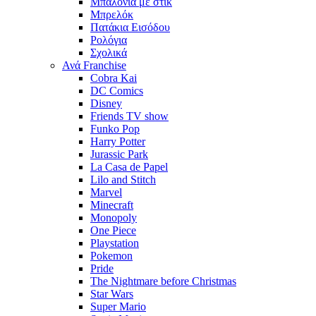
Μπαλόνια με στίκ
Μπρελόκ
Πατάκια Εισόδου
Ρολόγια
Σχολικά
Ανά Franchise
Cobra Kai
DC Comics
Disney
Friends TV show
Funko Pop
Harry Potter
Jurassic Park
La Casa de Papel
Lilo and Stitch
Marvel
Minecraft
Monopoly
One Piece
Playstation
Pokemon
Pride
The Nightmare before Christmas
Star Wars
Super Mario