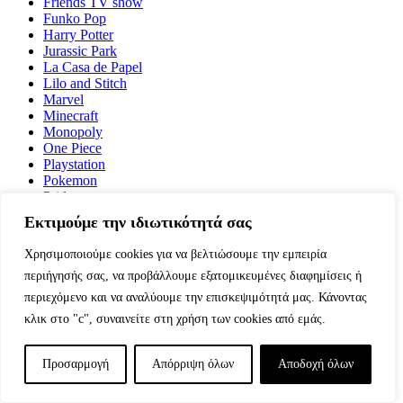
Friends TV show
Funko Pop
Harry Potter
Jurassic Park
La Casa de Papel
Lilo and Stitch
Marvel
Minecraft
Monopoly
One Piece
Playstation
Pokemon
Pride
The Nightmare before Christmas
Εκτιμούμε την ιδιωτικότητά σας
Star Wars
Sonic Mania
Χρησιμοποιούμε cookies για να βελτιώσουμε την εμπειρία
Super Mario
περιήγησής σας, να προβάλλουμε εξατομικευμένες διαφημίσεις ή
Xbox
περιεχόμενο και να αναλύουμε την επισκεψιμότητά μας. Κάνοντας
Cobra Kai
κλικ στο "c", συναινείτε στη χρήση των cookies από εμάς.
DC Comics
Disney
Friends TV show
Προσαρμογή
Απόρριψη όλων
Αποδοχή όλων
Funko Pop
Harry Potter