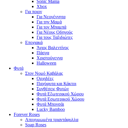
Sonic Mania
Xbox
Για ποιον
Για Νεογέννητα
Για την Μαμά
Για τον Μπαμπά
Για Νέους Οδηγούς
Για τους Ταξιδιώτες
Εποχιακά
Άγιος Βαλεντίνος
Πάσχα
Χριστούγεννα
Halloween
Φυτά
Στον Νομό Καβάλας
Ορχιδέες
Παχύφυτα και Κάκτοι
Συνθέσεις Φυτών
Φυτά Εξωτερικού Χώρου
Φυτά Εσωτερικού Χώρου
Φυτά Μπονσάι
Lucky Bamboo
Forever Roses
Αποχυμωμένα τριαντάφυλλα
Soap Roses