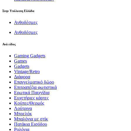
Στην Υπόλοιπη Ελλάδα
Ανθοδέσμες
Ανθοδέσμες
Ανά είδος
Gaming Gadgets
Games
Gadgets
Vintage/Retro
Διάφορα
Επαγγελματικό δώρο
Επιτραπέζια φωτιστικά
Ερωτικά Παιχνίδια
Ευχετήριες κάρτες
Κούπες/Θερμός
Λούτρινα
Μπρελόκ
Μπαλόνια με στίκ
Πατάκια Εισόδου
Ρολόγια