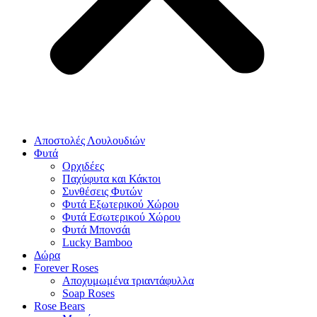
Αποστολές Λουλουδιών
Φυτά
Ορχιδέες
Παχύφυτα και Κάκτοι
Συνθέσεις Φυτών
Φυτά Εξωτερικού Χώρου
Φυτά Εσωτερικού Χώρου
Φυτά Μπονσάι
Lucky Bamboo
Δώρα
Forever Roses
Αποχυμωμένα τριαντάφυλλα
Soap Roses
Rose Βears