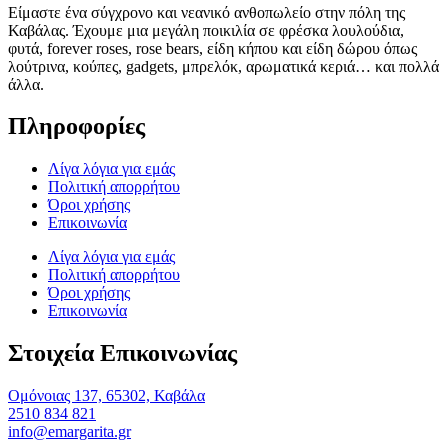
Είμαστε ένα σύγχρονο και νεανικό ανθοπωλείο στην πόλη της
Καβάλας. Έχουμε μια μεγάλη ποικιλία σε φρέσκα λουλούδια,
φυτά, forever roses, rose bears, είδη κήπου και είδη δώρου όπως
λούτρινα, κούπες, gadgets, μπρελόκ, αρωματικά κεριά… και πολλά
άλλα.
Πληροφορίες
Λίγα λόγια για εμάς
Πολιτική απορρήτου
Όροι χρήσης
Επικοινωνία
Λίγα λόγια για εμάς
Πολιτική απορρήτου
Όροι χρήσης
Επικοινωνία
Στοιχεία Επικοινωνίας
Ομόνοιας 137, 65302, Καβάλα
2510 834 821
info@emargarita.gr