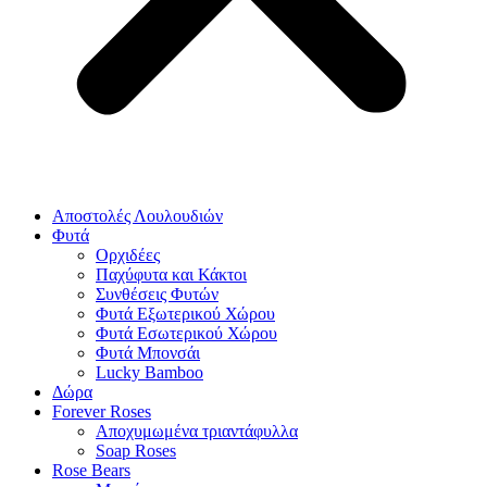
Αποστολές Λουλουδιών
Φυτά
Ορχιδέες
Παχύφυτα και Κάκτοι
Συνθέσεις Φυτών
Φυτά Εξωτερικού Χώρου
Φυτά Εσωτερικού Χώρου
Φυτά Μπονσάι
Lucky Bamboo
Δώρα
Forever Roses
Αποχυμωμένα τριαντάφυλλα
Soap Roses
Rose Βears