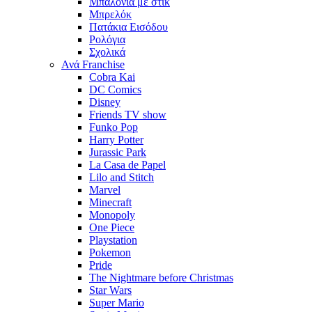
Μπαλόνια με στίκ
Μπρελόκ
Πατάκια Εισόδου
Ρολόγια
Σχολικά
Ανά Franchise
Cobra Kai
DC Comics
Disney
Friends TV show
Funko Pop
Harry Potter
Jurassic Park
La Casa de Papel
Lilo and Stitch
Marvel
Minecraft
Monopoly
One Piece
Playstation
Pokemon
Pride
The Nightmare before Christmas
Star Wars
Super Mario