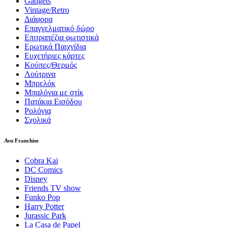
Gadgets
Vintage/Retro
Διάφορα
Επαγγελματικό δώρο
Επιτραπέζια φωτιστικά
Ερωτικά Παιχνίδια
Ευχετήριες κάρτες
Κούπες/Θερμός
Λούτρινα
Μπρελόκ
Μπαλόνια με στίκ
Πατάκια Εισόδου
Ρολόγια
Σχολικά
Ανα Franchise
Cobra Kai
DC Comics
Disney
Friends TV show
Funko Pop
Harry Potter
Jurassic Park
La Casa de Papel