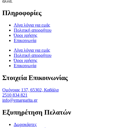
άλλα.
Πληροφορίες
Λίγα λόγια για εμάς
Πολιτική απορρήτου
Όροι χρήσης
Επικοινωνία
Λίγα λόγια για εμάς
Πολιτική απορρήτου
Όροι χρήσης
Επικοινωνία
Στοιχεία Επικοινωνίας
Ομόνοιας 137, 65302, Καβάλα
2510 834 821
info@emargarita.gr
Εξυπηρέτηση Πελατών
Δωροκάρτες