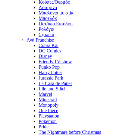
Κούπες/Θερμός
Λούτρινα
Μπαλόνια με στίκ
Μπρελόκ
Πατάκια Εισόδου
Ρολόγια
Σχολικά
Ανά Franchise
Cobra Kai
DC Comics
Disney
Friends TV show
Funko Pop
Harry Potter
Jurassic Park
La Casa de Papel
Lilo and Stitch
Marvel
Minecraft
Monopoly
One Piece
Playstation
Pokemon
Pride
The Nightmare before Christmas