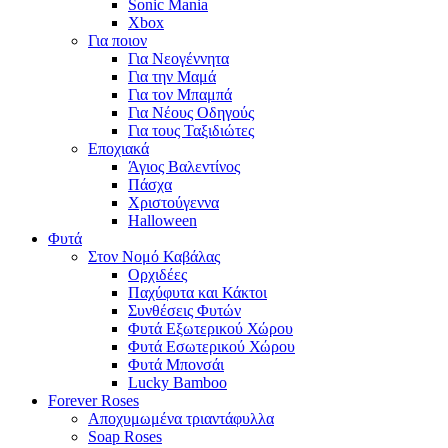
Sonic Mania
Xbox
Για ποιον
Για Νεογέννητα
Για την Μαμά
Για τον Μπαμπά
Για Νέους Οδηγούς
Για τους Ταξιδιώτες
Εποχιακά
Άγιος Βαλεντίνος
Πάσχα
Χριστούγεννα
Halloween
Φυτά
Στον Νομό Καβάλας
Ορχιδέες
Παχύφυτα και Κάκτοι
Συνθέσεις Φυτών
Φυτά Εξωτερικού Χώρου
Φυτά Εσωτερικού Χώρου
Φυτά Μπονσάι
Lucky Bamboo
Forever Roses
Αποχυμωμένα τριαντάφυλλα
Soap Roses