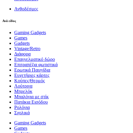
Ανθοδέσμες
Ανά είδος
Gaming Gadgets
Games
Gadgets
Vintage/Retro
Διάφορα
Επαγγελματικό δώρο
Επιτραπέζια φωτιστικά
Ερωτικά Παιχνίδια
Ευχετήριες κάρτες
Κούπες/Θερμός
Λούτρινα
Μπρελόκ
Μπαλόνια με στίκ
Πατάκια Εισόδου
Ρολόγια
Σχολικά
Gaming Gadgets
Games