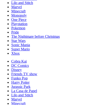
Lilo and Stitch
Marvel
Minecraft
Monopoly
One Piece
Playstation
Pokemon
Pride
The Nightmare before Christmas
Star Wars
Sonic Mania
Super Mario
Xbox
Cobra Kai
DC Comics
Disney
Friends TV show
Funko Pop
Harry Potter
Jurassic Park
La Casa de Papel
Lilo and Stitch
Marvel
Minecraft