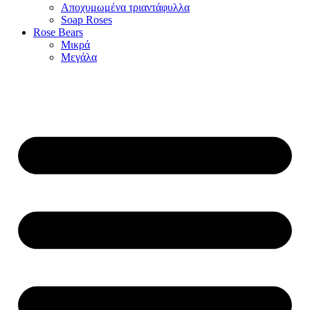
Αποχυμωμένα τριαντάφυλλα
Soap Roses
Rose Βears
Μικρά
Μεγάλα