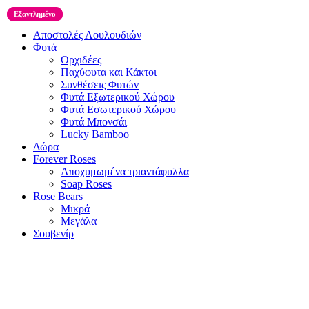
Εξαντλημένο
Εξαντλημένο
Αποστολές Λουλουδιών
Φυτά
Ορχιδέες
Παχύφυτα και Κάκτοι
Συνθέσεις Φυτών
Φυτά Εξωτερικού Χώρου
Φυτά Εσωτερικού Χώρου
Φυτά Μπονσάι
Lucky Bamboo
Δώρα
Forever Roses
Αποχυμωμένα τριαντάφυλλα
Soap Roses
Rose Βears
Μικρά
Μεγάλα
Σουβενίρ