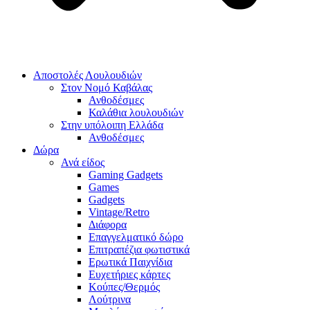
Αποστολές Λουλουδιών
Στον Νομό Καβάλας
Ανθοδέσμες
Καλάθια λουλουδιών
Στην υπόλοιπη Ελλάδα
Ανθοδέσμες
Δώρα
Ανά είδος
Gaming Gadgets
Games
Gadgets
Vintage/Retro
Διάφορα
Επαγγελματικό δώρο
Επιτραπέζια φωτιστικά
Ερωτικά Παιχνίδια
Ευχετήριες κάρτες
Κούπες/Θερμός
Λούτρινα