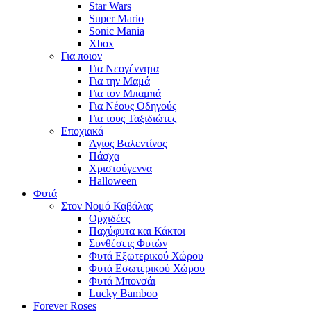
Star Wars
Super Mario
Sonic Mania
Xbox
Για ποιον
Για Νεογέννητα
Για την Μαμά
Για τον Μπαμπά
Για Νέους Οδηγούς
Για τους Ταξιδιώτες
Εποχιακά
Άγιος Βαλεντίνος
Πάσχα
Χριστούγεννα
Halloween
Φυτά
Στον Νομό Καβάλας
Ορχιδέες
Παχύφυτα και Κάκτοι
Συνθέσεις Φυτών
Φυτά Εξωτερικού Χώρου
Φυτά Εσωτερικού Χώρου
Φυτά Μπονσάι
Lucky Bamboo
Forever Roses