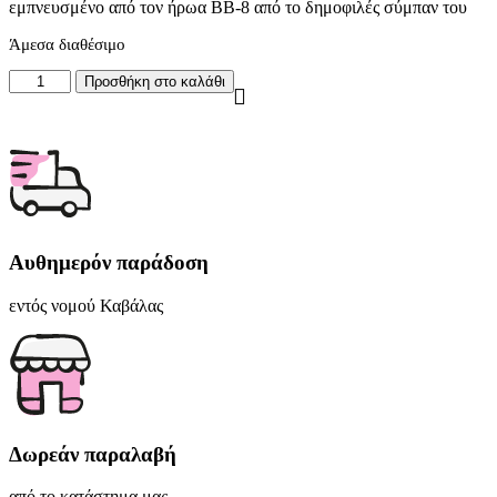
εμπνευσμένο από τον ήρωα BB-8 από το δημοφιλές σύμπαν του
Άμεσα διαθέσιμο
Funko
Προσθήκη στο καλάθι
Pop!
Pin:
Star
Wars
BB-
8
(Glows
in
the
Αυθημερόν παράδοση
Dark)
#29
εντός νομού Καβάλας
Large
Enamel
Pin
ποσότητα
Δωρεάν παραλαβή
από το κατάστημα μας