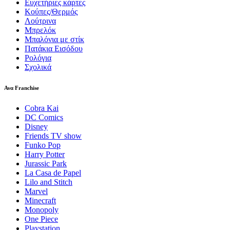
Ευχετήριες κάρτες
Κούπες/Θερμός
Λούτρινα
Μπρελόκ
Μπαλόνια με στίκ
Πατάκια Εισόδου
Ρολόγια
Σχολικά
Ανα Franchise
Cobra Kai
DC Comics
Disney
Friends TV show
Funko Pop
Harry Potter
Jurassic Park
La Casa de Papel
Lilo and Stitch
Marvel
Minecraft
Monopoly
One Piece
Playstation