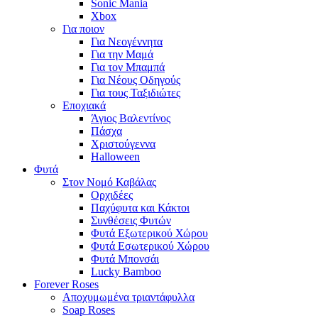
Sonic Mania
Xbox
Για ποιον
Για Νεογέννητα
Για την Μαμά
Για τον Μπαμπά
Για Νέους Οδηγούς
Για τους Ταξιδιώτες
Εποχιακά
Άγιος Βαλεντίνος
Πάσχα
Χριστούγεννα
Halloween
Φυτά
Στον Νομό Καβάλας
Ορχιδέες
Παχύφυτα και Κάκτοι
Συνθέσεις Φυτών
Φυτά Εξωτερικού Χώρου
Φυτά Εσωτερικού Χώρου
Φυτά Μπονσάι
Lucky Bamboo
Forever Roses
Αποχυμωμένα τριαντάφυλλα
Soap Roses