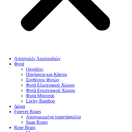
Αποστολές Λουλουδιών
Φυτά
Ορχιδέες
Παχύφυτα και Κάκτοι
Συνθέσεις Φυτών
Φυτά Εξωτερικού Χώρου
Φυτά Εσωτερικού Χώρου
Φυτά Μπονσάι
Lucky Bamboo
Δώρα
Forever Roses
Αποχυμωμένα τριαντάφυλλα
Soap Roses
Rose Βears