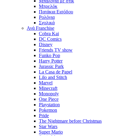
Μπαλόνια με στίκ
Μπρελόκ
Πατάκια Εισόδου
Ρολόγια
Σχολικά
Ανά Franchise
Cobra Kai
DC Comics
Disney
Friends TV show
Funko Pop
Harry Potter
Jurassic Park
La Casa de Papel
Lilo and Stitch
Marvel
Minecraft
Monopoly
One Piece
Playstation
Pokemon
Pride
The Nightmare before Christmas
Star Wars
Super Mario