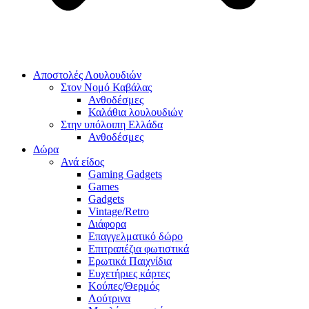
Αποστολές Λουλουδιών
Στον Νομό Καβάλας
Ανθοδέσμες
Καλάθια λουλουδιών
Στην υπόλοιπη Ελλάδα
Ανθοδέσμες
Δώρα
Ανά είδος
Gaming Gadgets
Games
Gadgets
Vintage/Retro
Διάφορα
Επαγγελματικό δώρο
Επιτραπέζια φωτιστικά
Ερωτικά Παιχνίδια
Ευχετήριες κάρτες
Κούπες/Θερμός
Λούτρινα