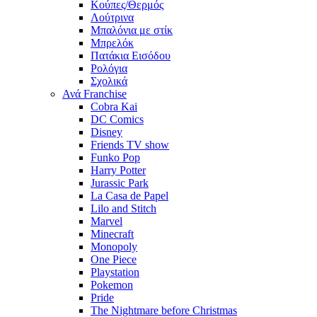
Κούπες/Θερμός
Λούτρινα
Μπαλόνια με στίκ
Μπρελόκ
Πατάκια Εισόδου
Ρολόγια
Σχολικά
Ανά Franchise
Cobra Kai
DC Comics
Disney
Friends TV show
Funko Pop
Harry Potter
Jurassic Park
La Casa de Papel
Lilo and Stitch
Marvel
Minecraft
Monopoly
One Piece
Playstation
Pokemon
Pride
The Nightmare before Christmas