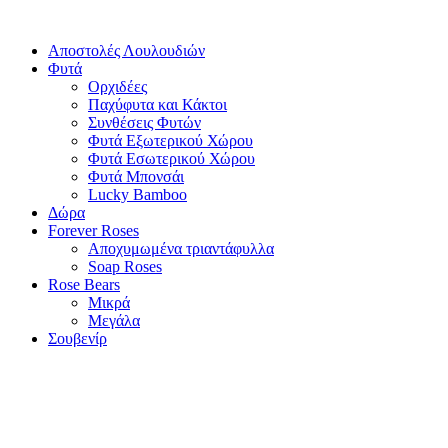
Αποστολές Λουλουδιών
Φυτά
Ορχιδέες
Παχύφυτα και Κάκτοι
Συνθέσεις Φυτών
Φυτά Εξωτερικού Χώρου
Φυτά Εσωτερικού Χώρου
Φυτά Μπονσάι
Lucky Bamboo
Δώρα
Forever Roses
Αποχυμωμένα τριαντάφυλλα
Soap Roses
Rose Βears
Μικρά
Μεγάλα
Σουβενίρ