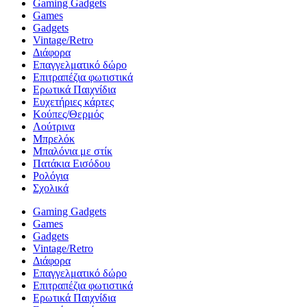
Gaming Gadgets
Games
Gadgets
Vintage/Retro
Διάφορα
Επαγγελματικό δώρο
Επιτραπέζια φωτιστικά
Ερωτικά Παιχνίδια
Ευχετήριες κάρτες
Κούπες/Θερμός
Λούτρινα
Μπρελόκ
Μπαλόνια με στίκ
Πατάκια Εισόδου
Ρολόγια
Σχολικά
Gaming Gadgets
Games
Gadgets
Vintage/Retro
Διάφορα
Επαγγελματικό δώρο
Επιτραπέζια φωτιστικά
Ερωτικά Παιχνίδια