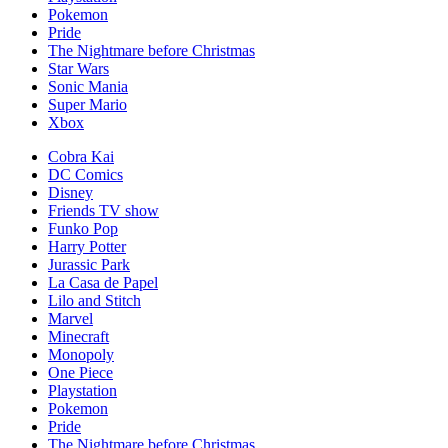
Pokemon
Pride
The Nightmare before Christmas
Star Wars
Sonic Mania
Super Mario
Xbox
Cobra Kai
DC Comics
Disney
Friends TV show
Funko Pop
Harry Potter
Jurassic Park
La Casa de Papel
Lilo and Stitch
Marvel
Minecraft
Monopoly
One Piece
Playstation
Pokemon
Pride
The Nightmare before Christmas