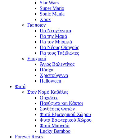
Star Wars
Super Mario
Sonic Mania
Xbox
Για ποιον
Για Νεογέννητα
Για την Μαμά
Για τον Μπαμπά
Για Νέους Οδηγούς
Για τους Ταξιδιώτες
Εποχιακά
Άγιος Βαλεντίνος
Πάσχα
Χριστούγεννα
Halloween
Φυτά
Στον Νομό Καβάλας
Ορχιδέες
Παχύφυτα και Κάκτοι
Συνθέσεις Φυτών
Φυτά Εξωτερικού Χώρου
Φυτά Εσωτερικού Χώρου
Φυτά Μπονσάι
Lucky Bamboo
Forever Roses