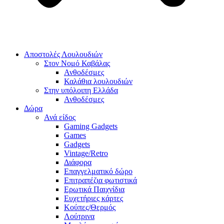
Αποστολές Λουλουδιών
Στον Νομό Καβάλας
Ανθοδέσμες
Καλάθια λουλουδιών
Στην υπόλοιπη Ελλάδα
Ανθοδέσμες
Δώρα
Ανά είδος
Gaming Gadgets
Games
Gadgets
Vintage/Retro
Διάφορα
Επαγγελματικό δώρο
Επιτραπέζια φωτιστικά
Ερωτικά Παιχνίδια
Ευχετήριες κάρτες
Κούπες/Θερμός
Λούτρινα