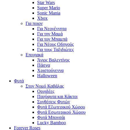
Star Wars
Super Mario
Sonic Mania
Xbox
Για ποιον
Για Νεογέννητα
Για την Μαμά
Για τον Μπαμπά
Για Νέους Οδηγούς
Για τους Ταξιδιώτες
Εποχιακά
Άγιος Βαλεντίνος
Πάσχα
Χριστούγεννα
Halloween
Φυτά
Στον Νομό Καβάλας
Ορχιδέες
Παχύφυτα και Κάκτοι
Συνθέσεις Φυτών
Φυτά Εξωτερικού Χώρου
Φυτά Εσωτερικού Χώρου
Φυτά Μπονσάι
Lucky Bamboo
Forever Roses