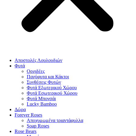
Αποστολές Λουλουδιών
Φυτά
Ορχιδέες
Παχύφυτα και Κάκτοι
Συνθέσεις Φυτών
Φυτά Εξωτερικού Χώρου
Φυτά Εσωτερικού Χώρου
Φυτά Μπονσάι
Lucky Bamboo
Δώρα
Forever Roses
Αποχυμωμένα τριαντάφυλλα
Soap Roses
Rose Βears