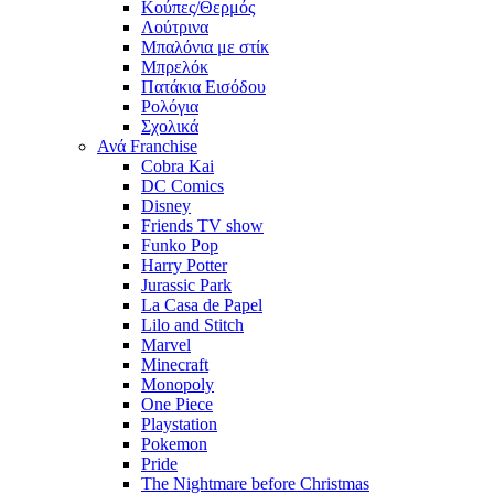
Κούπες/Θερμός
Λούτρινα
Μπαλόνια με στίκ
Μπρελόκ
Πατάκια Εισόδου
Ρολόγια
Σχολικά
Ανά Franchise
Cobra Kai
DC Comics
Disney
Friends TV show
Funko Pop
Harry Potter
Jurassic Park
La Casa de Papel
Lilo and Stitch
Marvel
Minecraft
Monopoly
One Piece
Playstation
Pokemon
Pride
The Nightmare before Christmas