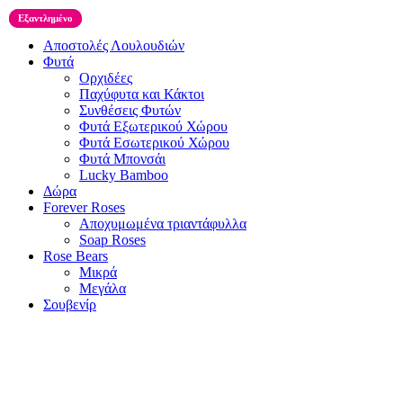
Εξαντλημένο
Εξαντλημένο
Αποστολές Λουλουδιών
Φυτά
Ορχιδέες
Παχύφυτα και Κάκτοι
Συνθέσεις Φυτών
Φυτά Εξωτερικού Χώρου
Φυτά Εσωτερικού Χώρου
Φυτά Μπονσάι
Lucky Bamboo
Δώρα
Forever Roses
Αποχυμωμένα τριαντάφυλλα
Soap Roses
Rose Βears
Μικρά
Μεγάλα
Σουβενίρ