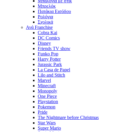
Μπαλόνια με στίκ
Μπρελόκ
Πατάκια Εισόδου
Ρολόγια
Σχολικά
Ανά Franchise
Cobra Kai
DC Comics
Disney
Friends TV show
Funko Pop
Harry Potter
Jurassic Park
La Casa de Papel
Lilo and Stitch
Marvel
Minecraft
Monopoly
One Piece
Playstation
Pokemon
Pride
The Nightmare before Christmas
Star Wars
Super Mario