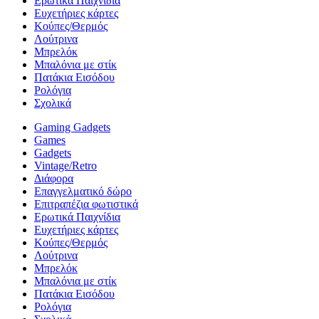
Ερωτικά Παιχνίδια
Ευχετήριες κάρτες
Κούπες/Θερμός
Λούτρινα
Μπρελόκ
Μπαλόνια με στίκ
Πατάκια Εισόδου
Ρολόγια
Σχολικά
Gaming Gadgets
Games
Gadgets
Vintage/Retro
Διάφορα
Επαγγελματικό δώρο
Επιτραπέζια φωτιστικά
Ερωτικά Παιχνίδια
Ευχετήριες κάρτες
Κούπες/Θερμός
Λούτρινα
Μπρελόκ
Μπαλόνια με στίκ
Πατάκια Εισόδου
Ρολόγια