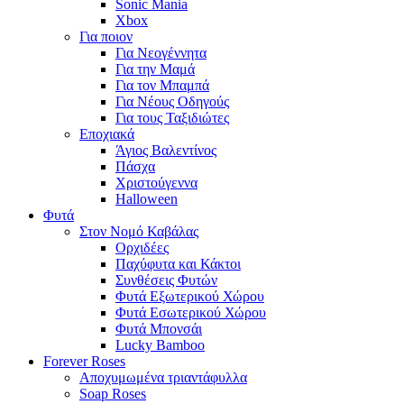
Sonic Mania
Xbox
Για ποιον
Για Νεογέννητα
Για την Μαμά
Για τον Μπαμπά
Για Νέους Οδηγούς
Για τους Ταξιδιώτες
Εποχιακά
Άγιος Βαλεντίνος
Πάσχα
Χριστούγεννα
Halloween
Φυτά
Στον Νομό Καβάλας
Ορχιδέες
Παχύφυτα και Κάκτοι
Συνθέσεις Φυτών
Φυτά Εξωτερικού Χώρου
Φυτά Εσωτερικού Χώρου
Φυτά Μπονσάι
Lucky Bamboo
Forever Roses
Αποχυμωμένα τριαντάφυλλα
Soap Roses