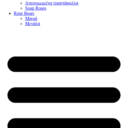
Αποχυμωμένα τριαντάφυλλα
Soap Roses
Rose Βears
Μικρά
Μεγάλα